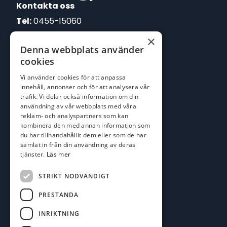
Kontakta oss
Tel:
0455-15060
×
E-post:
Denna webbplats använder
johan@batofiske.se
cookies
roger@batofiske.se
Vi använder cookies för att anpassa
kim@batofiske.se
innehåll, annonser och för att analysera vår
Adress
trafik. Vi delar också information om din
användning av vår webbplats med våra
Karlskrona Båt & Fiske AB
reklam- och analyspartners som kan
Lallerstedts gata 4
kombinera den med annan information som
371 54 Karlskrona
du har tillhandahållit dem eller som de har
samlat in från din användning av deras
tjänster.
Läs mer
Följ oss
Facebook
STRIKT NÖDVÄNDIGT
PRESTANDA
INRIKTNING