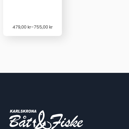
Price
479,00
kr
–
755,00
kr
range:
479,00 kr
through
755,00 kr