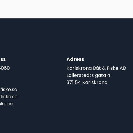
ss
Adress
5060
Karlskrona Båt & Fiske AB
Lallerstedts gata 4
371 54 Karlskrona
iske.se
iske.se
ke.se