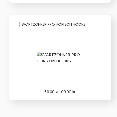
39,00 kr
through
49,00 kr
SVARTZONKER PRO HORIZON HOOKS
Price
69,00
kr
–
99,00
kr
range:
69,00 kr
through
99,00 kr