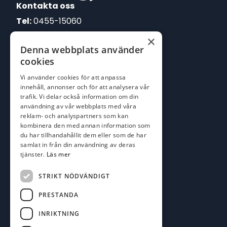
Kontakta oss
Tel:
0455-15060
×
E-post:
Denna webbplats använder
johan@batofiske.se
cookies
roger@batofiske.se
Vi använder cookies för att anpassa
kim@batofiske.se
innehåll, annonser och för att analysera vår
Adress
trafik. Vi delar också information om din
användning av vår webbplats med våra
Karlskrona Båt & Fiske AB
reklam- och analyspartners som kan
Lallerstedts gata 4
kombinera den med annan information som
371 54 Karlskrona
du har tillhandahållit dem eller som de har
samlat in från din användning av deras
tjänster.
Läs mer
Följ oss
Facebook
STRIKT NÖDVÄNDIGT
PRESTANDA
INRIKTNING