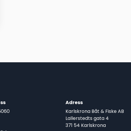
ss
Adress
5060
Karlskrona Båt & Fiske AB
Lallerstedts gata 4
371 54 Karlskrona