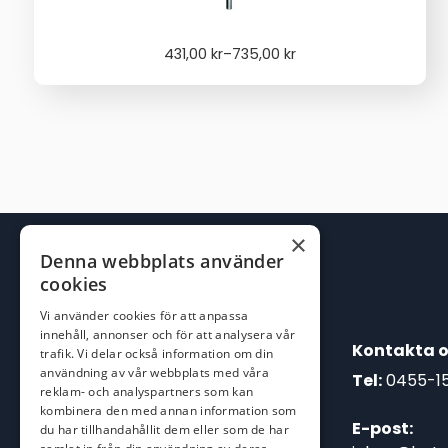
Price
431,00
kr
–
735,00
kr
range:
431,00 kr
through
735,00 kr
×
Denna webbplats använder
cookies
Vi använder cookies för att anpassa
innehåll, annonser och för att analysera vår
Kontakta o
trafik. Vi delar också information om din
användning av vår webbplats med våra
Tel:
0455-1
reklam- och analyspartners som kan
kombinera den med annan information som
E-post:
du har tillhandahållit dem eller som de har