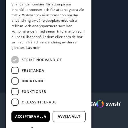
Vi använder cookies för att anpassa
kim@batofiske.se
innehåll, annonser och för att analysera vår
Adress
trafik. Vi delar också information om din
användning av vår webbplats med våra
Karlskrona Båt & Fiske AB
reklam- och analyspartners som kan
Lallerstedts gata 4
kombinera den med annan information som
371 54 Karlskrona
du har tillhandahållit dem eller som de har
samlat in från din användning av deras
Följ oss
tjänster.
Läs mer
Facebook
STRIKT NÖDVÄNDIGT
PRESTANDA
INRIKTNING
FUNKTIONER
OKLASSIFICERADE
Säkra betalningar :
ACCEPTERA ALLA
AVVISA ALLT