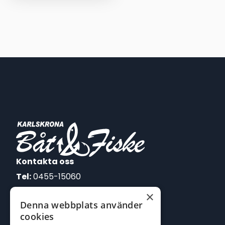
var:
är:
1.575,00 kr.
1.449,00 kr.
Kontakta oss
Tel:
0455-15060
×
E-post:
Denna webbplats använder
johan@batofiske.se
cookies
roger@batofiske.se