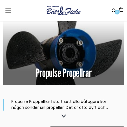
0
Propulse Propellrar
Propulse Proppellrar I stort sett alla båtägare kör
någon sönder sin propeller. Det är ofta dyrt och
bökigt att åtgärda. Med en Propulse monterad på
motorn byter du lätt antingen propellern eller
enstaka blad om det skulle behövas. Propulse finns