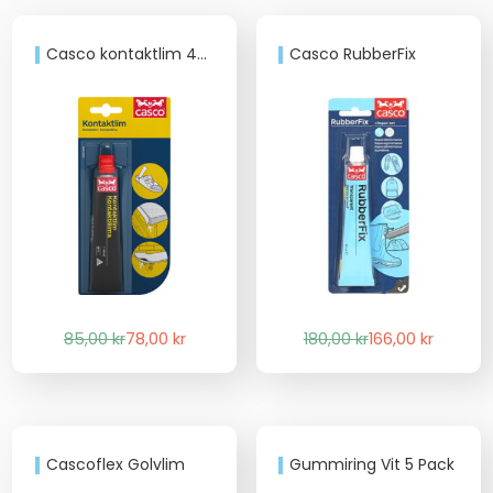
Casco kontaktlim 40 ml tub
Casco RubberFix
Det
Det
Det
Det
85,00
kr
78,00
kr
180,00
kr
166,00
kr
ursprungliga
nuvarande
ursprungliga
nuvarande
priset
priset
priset
priset
var:
är:
var:
är:
85,00 kr.
78,00 kr.
180,00 kr.
166,00 kr.
Cascoflex Golvlim
Gummiring Vit 5 Pack