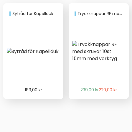
190,00 kr.
175,00 kr.
257,00 kr
Sytråd för Kapellduk
Tryckknappar RF med skruvar 10st 15mm med verktyg
Det
Det
189,00
kr
239,00
kr
220,00
kr
ursprungliga
nuvarande
priset
priset
var:
är:
239,00 kr.
220,00 kr.