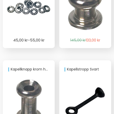
Price
Det
Det
45,00
kr
–
55,00
kr
145,00
kr
133,00
kr
range:
ursprungliga
nuvarande
45,00 kr
priset
priset
through
var:
är:
55,00 kr
145,00 kr.
133,00 kr.
Kapellknapp krom höjd 16,5mm
Kapellstropp Svart