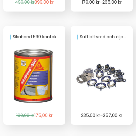
Det
Det
Price
499,00
kr
399,00
kr
179,00
kr
–
265,00
kr
ursprungliga
nuvarande
range:
priset
priset
179,00 kr
var:
är:
through
499,00 kr.
399,00 kr.
265,00 kr
Sikabond 590 kontaktlim 300ml
Sufflettvred och öljetter
Det
Det
Price
190,00
kr
175,00
kr
235,00
kr
–
257,00
kr
ursprungliga
nuvarande
range:
priset
priset
235,00 kr
var:
är:
through