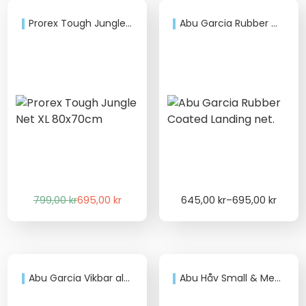
629,00 kr.
549,00 kr.
749,00 kr.
649,00 kr.
Prorex Tough Jungle Net XL 80x70cm
Abu Garcia Rubber Coated Landing net.
Det
Det
Price
799,00
kr
695,00
kr
645,00
kr
–
695,00
kr
ursprungliga
nuvarande
range:
priset
priset
645,00 kr
var:
är:
through
799,00 kr.
695,00 kr.
695,00 kr
Abu Garcia Vikbar aluminiumhåv
Abu Håv Small & Medium