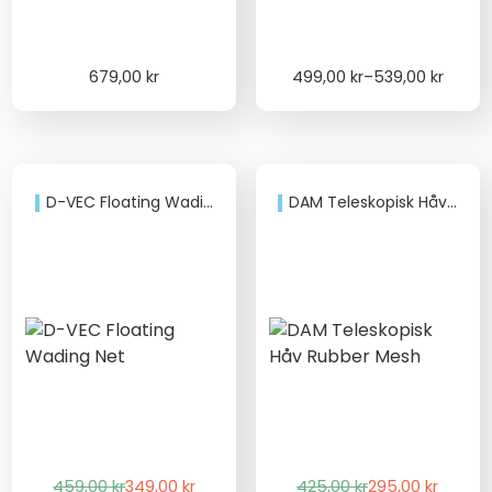
Price
679,00
kr
499,00
kr
–
539,00
kr
range:
499,00 kr
through
539,00 kr
D-VEC Floating Wading Net
DAM Teleskopisk Håv Rubber Mesh
Det
Det
Det
Det
459,00
kr
349,00
kr
425,00
kr
295,00
kr