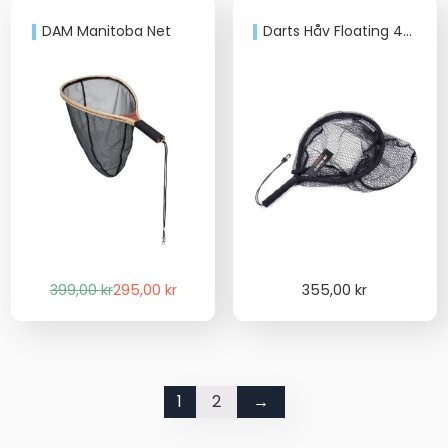
DAM Manitoba Net
Darts Håv Floating 40cm
Det
Det
399,00
kr
295,00
kr
355,00
kr
ursprungliga
nuvarande
priset
priset
var:
är:
399,00 kr.
295,00 kr.
1
2
→