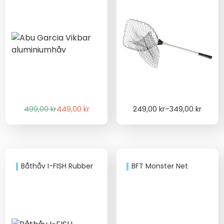
Det
Det
Price
499,00
kr
449,00
kr
249,00
kr
–
349,00
kr
ursprungliga
nuvarande
range:
priset
priset
249,00 kr
var:
är:
through
499,00 kr.
449,00 kr.
349,00 kr
Båthåv I-FISH Rubber
BFT Monster Net