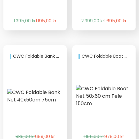
Det
Det
Det
Det
1.395,00
kr
1.195,00
kr
2.399,00
kr
1.695,00
kr
ursprungliga
nuvarande
ursprungliga
nuvarande
priset
priset
priset
priset
var:
är:
var:
är:
1.395,00 kr.
1.195,00 kr.
2.399,00 kr.
1.695,00 kr.
CWC Foldable Bank Net 40x50cm 75cm
CWC Foldable Boat Net 50×60 cm Tele 150cm
Det
Det
Det
Det
839,00
kr
699,00
kr
1.195,00
kr
979,00
kr