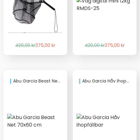
Det
Det
Det
Det
420,00
kr
375,00
kr
420,00
kr
375,00
kr
ursprungliga
nuvarande
ursprungliga
nuvarande
priset
priset
priset
priset
var:
är:
var:
är:
420,00 kr.
375,00 kr.
420,00 kr.
375,00 kr.
Abu Garcia Beast Net 70×60 cm
Abu Garcia Håv ihopfällbar