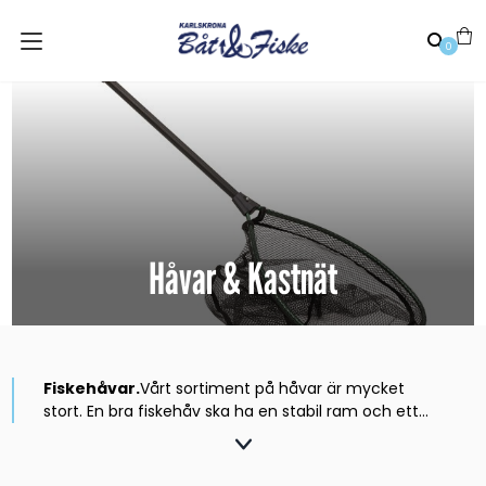
0
Håvar & Kastnät
Fiskehåvar.
Vårt sortiment på håvar är mycket
stort. En bra fiskehåv ska ha en stabil ram och ett
bra nät som inte skadar fisken. Vi har håvar till alla
typer av fiske. Små fiske håvar för harr,regnbåge
och abborre. Större håv till fiske efter tex Lax och