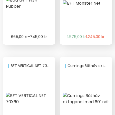
Price
Det
Det
665,00
kr
–
745,00
kr
1.575,00
kr
1.245,00
kr
range:
ursprungliga
nuvarande
665,00 kr
priset
priset
through
var:
är:
745,00 kr
1.575,00 kr.
1.245,00 kr.
BFT VERTICAL NET 70X60
Cumings Båthåv oktagonal med 60″ nät