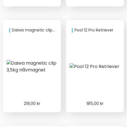
ursprungliga
nuvarande
ursprungliga
nuvarande
priset
priset
priset
priset
var:
är:
var:
är:
839,00 kr.
699,00 kr.
1.195,00 kr.
979,00 kr.
Daiwa magnetic clip 3,5kg Håvmagnet
Pool 12 Pro Retriever
219,00
kr
185,00
kr