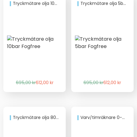
Tryckmätare olja 10bar Fogfree
Tryckmätare olja 5bar Fogfree
Det
Det
Det
Det
695,00
kr
612,00
kr
695,00
kr
612,00
kr
ursprungliga
nuvarande
ursprungliga
nuvarande
priset
priset
priset
priset
var:
är:
var:
är:
695,00 kr.
612,00 kr.
695,00 kr.
612,00 kr.
Tryckmätare olja 80psi Fogfree
Varv/timräknare 0-4000 rpm