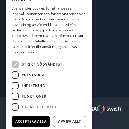
roger@batofiske.se
Vi använder cookies för att anpassa
kim@batofiske.se
innehåll, annonser och för att analysera vår
Adress
trafik. Vi delar också information om din
användning av vår webbplats med våra
Karlskrona Båt & Fiske AB
reklam- och analyspartners som kan
Lallerstedts gata 4
kombinera den med annan information som
371 54 Karlskrona
du har tillhandahållit dem eller som de har
samlat in från din användning av deras
tjänster.
Läs mer
Följ oss
Facebook
STRIKT NÖDVÄNDIGT
PRESTANDA
INRIKTNING
FUNKTIONER
OKLASSIFICERADE
Säkra betalningar :
ACCEPTERA ALLA
AVVISA ALLT