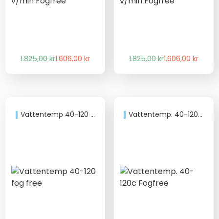
Det
Det
Det
Det
1.825,00
kr
1.606,00
kr
1.825,00
kr
1.606,00
kr
ursprungliga
nuvarande
ursprungliga
nuvarande
priset
priset
priset
priset
var:
är:
var:
är:
1.825,00 kr.
1.606,00 kr.
1.825,00 kr.
1.606,00 kr.
Vattentemp 40-120 fog free
Vattentemp. 40-120c Fogfree