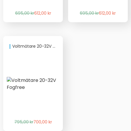
Det
Det
Det
Det
695,00
kr
612,00
kr
695,00
kr
612,00
kr
ursprungliga
nuvarande
ursprungliga
nuvarande
priset
priset
priset
priset
var:
är:
var:
är:
695,00 kr.
612,00 kr.
695,00 kr.
612,00 kr.
Voltmätare 20-32V Fogfree
Det
Det
795,00
kr
700,00
kr
ursprungliga
nuvarande