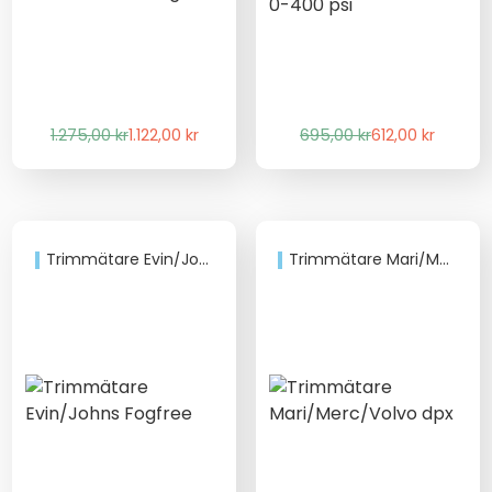
Det
Det
Det
Det
1.275,00
kr
1.122,00
kr
695,00
kr
612,00
kr
ursprungliga
nuvarande
ursprungliga
nuvarande
priset
priset
priset
priset
var:
är:
var:
är:
1.275,00 kr.
1.122,00 kr.
695,00 kr.
612,00 kr.
Trimmätare Evin/Johns Fogfree
Trimmätare Mari/Merc/Volvo dpx