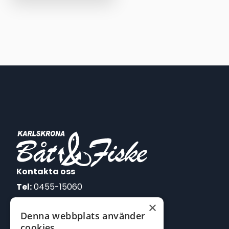
priset
priset
var:
är:
795,00 kr.
700,00 kr.
Kontakta oss
Tel:
0455-15060
×
E-post:
Denna webbplats använder
johan@batofiske.se
cookies