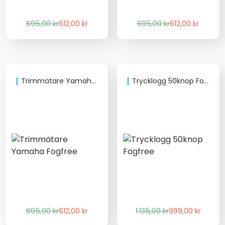
Det
Det
Det
Det
695,00
kr
612,00
kr
695,00
kr
612,00
kr
ursprungliga
nuvarande
ursprungliga
nuvarande
priset
priset
priset
priset
var:
är:
var:
är:
695,00 kr.
612,00 kr.
695,00 kr.
612,00 kr.
Trimmätare Yamaha Fogfree
Trycklogg 50knop Fogfree
Det
Det
Det
Det
695,00
kr
612,00
kr
1.135,00
kr
999,00
kr
ursprungliga
nuvarande
ursprungliga
nuvarande