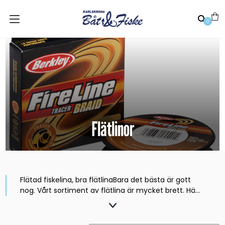
0
Flätlinor
Flätad fiskelina, bra flätlinaBara det bästa är gott
nog. Vårt sortiment av flätlina är mycket brett. Här
hittar du flätlinor från kända märken som Berkley,
Sufix, Spiderwire, fireline, tracerbraid, svartzonker
mfl. Flätad lina är utan tvekan den mest populära