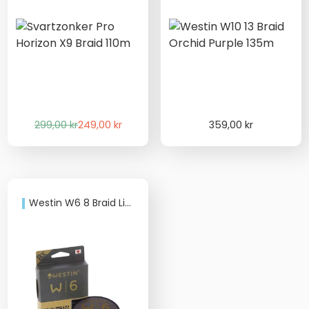
Det
Det
299,00
kr
249,00
kr
359,00
kr
ursprungliga
nuvarande
priset
priset
var:
är:
299,00 kr.
249,00 kr.
Westin W6 8 Braid Lime Punch 135m