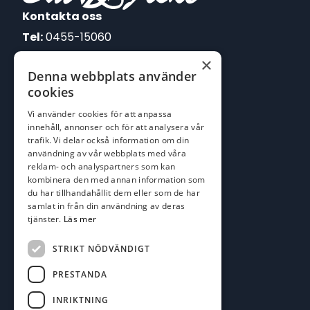
Kontakta oss
Tel:
0455-15060
×
E-post:
Denna webbplats använder
johan@batofiske.se
cookies
roger@batofiske.se
Vi använder cookies för att anpassa
kim@batofiske.se
innehåll, annonser och för att analysera vår
Adress
trafik. Vi delar också information om din
användning av vår webbplats med våra
Karlskrona Båt & Fiske AB
reklam- och analyspartners som kan
Lallerstedts gata 4
kombinera den med annan information som
371 54 Karlskrona
du har tillhandahållit dem eller som de har
samlat in från din användning av deras
tjänster.
Läs mer
Följ oss
Facebook
STRIKT NÖDVÄNDIGT
PRESTANDA
INRIKTNING