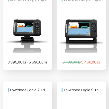
Price
Det
Det
3.895,00
kr
–
5.590,00
kr
6.430,00
kr
5.450,00
kr
range:
ursprungliga
nuvarande
3.895,00 kr
priset
priset
through
var:
är:
5.590,00 kr
6.430,00 kr.
5.450,00 kr.
Lowrance Eagle 7 TripleShot HD
Lowrance Eagle 9 TripleShot HD