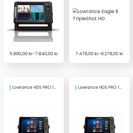
Price
Price
5.890,00
kr
–
7.840,00
kr
7.479,00
kr
–
9.278,00
kr
range:
range:
5.890,00 kr
7.479,00 kr
through
through
7.840,00 kr
9.278,00 kr
Lowrance HDS PRO 10 med givare AIHD(3-1).
Lowrance HDS PRO 10 utan givare