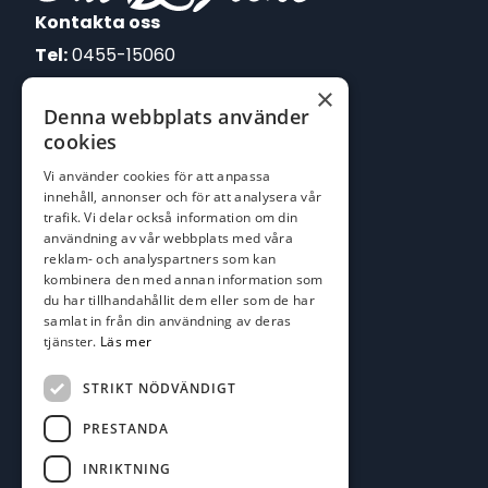
Kontakta oss
Tel:
0455-15060
×
E-post:
Denna webbplats använder
johan@batofiske.se
cookies
roger@batofiske.se
Vi använder cookies för att anpassa
kim@batofiske.se
innehåll, annonser och för att analysera vår
Adress
trafik. Vi delar också information om din
användning av vår webbplats med våra
Karlskrona Båt & Fiske AB
reklam- och analyspartners som kan
Lallerstedts gata 4
kombinera den med annan information som
371 54 Karlskrona
du har tillhandahållit dem eller som de har
samlat in från din användning av deras
tjänster.
Läs mer
Följ oss
Facebook
STRIKT NÖDVÄNDIGT
PRESTANDA
INRIKTNING