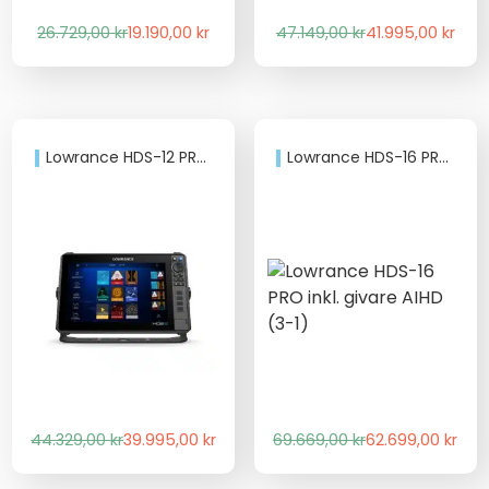
Det
Det
Det
Det
26.729,00
kr
19.190,00
kr
47.149,00
kr
41.995,00
kr
ursprungliga
nuvarande
ursprungliga
nuvarande
priset
priset
priset
priset
var:
är:
var:
är:
26.729,00 kr.
19.190,00 kr.
47.149,00 kr.
41.995,00 kr.
Lowrance HDS-12 PRO Utan Givare
Lowrance HDS-16 PRO inkl. givare AIHD (3-1)
Det
Det
Det
Det
44.329,00
kr
39.995,00
kr
69.669,00
kr
62.699,00
kr
ursprungliga
nuvarande
ursprungliga
nuvarande
priset
priset
priset
priset