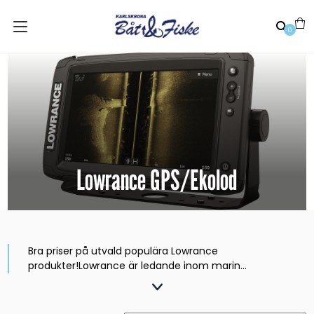
0
Lowrance GPS/Ekolod
Bra priser på utvald populära Lowrance
produkter!Lowrance är ledande inom marin
elektronik och det har man varit sedan man tog
fram det första ekolodet för civilt bruk redan 1957.
Lowrance är mycket populärt framförallt inom