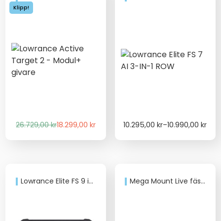
Klipp!
Det
Det
Price
26.729,00
kr
18.299,00
kr
10.295,00
kr
–
10.990,00
kr
ursprungliga
nuvarande
range:
priset
priset
10.295,00 kr
var:
är:
through
26.729,00 kr.
18.299,00 kr.
10.990,00 kr
Lowrance Elite FS 9 inkl. Active Imaging 3-i-1
Mega Mount Live fäste