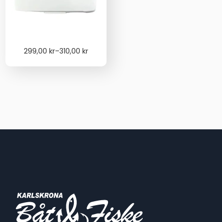
Price
299,00
kr
–
310,00
kr
range:
299,00 kr
through
310,00 kr