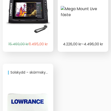
Det
Det
Price
15.469,00
kr
11.495,00
kr
4.226,00
kr
–
4.496,00
kr
ursprungliga
nuvarande
range:
priset
priset
4.226,00 kr
var:
är:
through
15.469,00 kr.
11.495,00 kr.
4.496,00 kr
Solskydd – skärmskydd- Lowrance Eagle