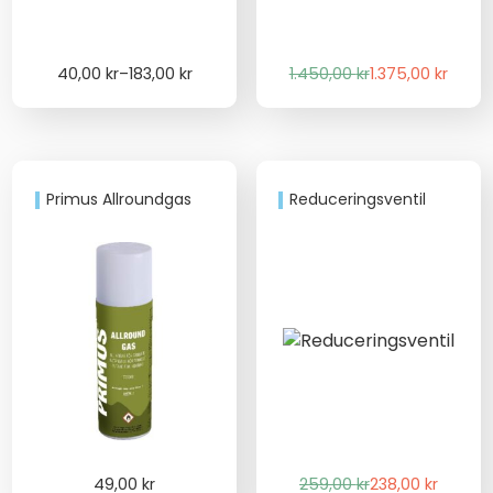
Price
Det
Det
40,00
kr
–
183,00
kr
1.450,00
kr
1.375,00
kr
range:
ursprungliga
nuvarande
40,00 kr
priset
priset
through
var:
är:
183,00 kr
1.450,00 kr.
1.375,00 kr.
Primus Allroundgas
Reduceringsventil
Det
Det
49,00
kr
259,00
kr
238,00
kr