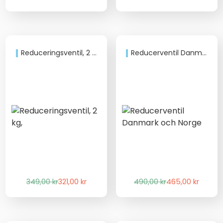
ursprungliga
nuvarande
priset
priset
var:
är:
259,00 kr.
238,00 kr.
Reduceringsventil, 2 kg,
Reducerventil Danmark och Norge
Det
Det
Det
Det
349,00
kr
321,00
kr
490,00
kr
465,00
kr
ursprungliga
nuvarande
ursprungliga
nuvarande
priset
priset
priset
priset
var:
är:
var:
är: