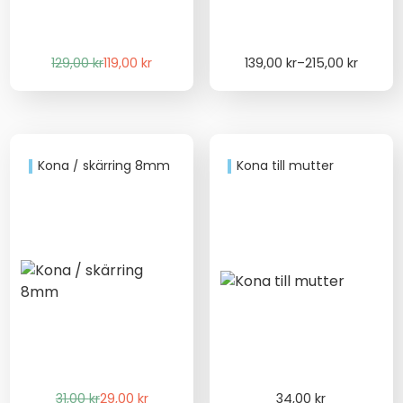
Det
Det
Price
129,00
kr
119,00
kr
139,00
kr
–
215,00
kr
ursprungliga
nuvarande
range:
priset
priset
139,00 kr
var:
är:
through
129,00 kr.
119,00 kr.
215,00 kr
Kona / skärring 8mm
Kona till mutter
Det
Det
31,00
kr
29,00
kr
34,00
kr