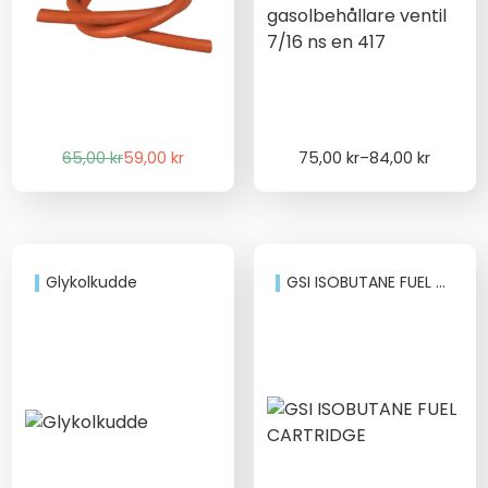
Det
Det
Price
65,00
kr
59,00
kr
75,00
kr
–
84,00
kr
ursprungliga
nuvarande
range:
priset
priset
75,00 kr
var:
är:
through
65,00 kr.
59,00 kr.
84,00 kr
Glykolkudde
GSI ISOBUTANE FUEL CARTRIDGE