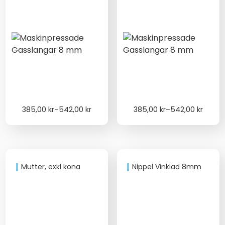
Price
Price
385,00
kr
–
542,00
kr
385,00
kr
–
542,00
kr
range:
range:
385,00 kr
385,00 kr
through
through
542,00 kr
542,00 kr
Mutter, exkl kona
Nippel Vinklad 8mm