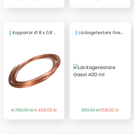
ursprungliga
nuvarande
priset
priset
var:
är:
31,00 kr.
29,00 kr.
Kopparrör Ø 8 x 0,8 mm
Läckagetestare Gasol 400 ml
Det
Det
Det
Det
4.789,00
kr
4.406,00
kr
389,00
kr
358,00
kr
ursprungliga
nuvarande
ursprungliga
nuvarande
priset
priset
priset
priset
var:
är:
var:
är: