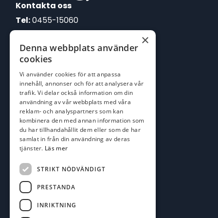
Kontakta oss
Tel:
0455-15060
×
E-post:
Denna webbplats använder
johan@batofiske.se
cookies
roger@batofiske.se
Vi använder cookies för att anpassa
kim@batofiske.se
innehåll, annonser och för att analysera vår
Adress
trafik. Vi delar också information om din
användning av vår webbplats med våra
Karlskrona Båt & Fiske AB
reklam- och analyspartners som kan
Lallerstedts gata 4
kombinera den med annan information som
371 54 Karlskrona
du har tillhandahållit dem eller som de har
samlat in från din användning av deras
tjänster.
Läs mer
Följ oss
Facebook
STRIKT NÖDVÄNDIGT
PRESTANDA
INRIKTNING