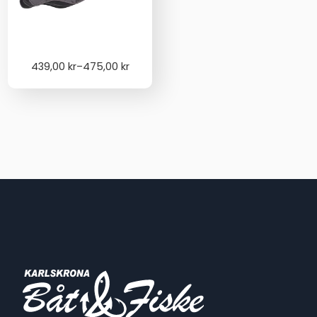
Price
439,00
kr
–
475,00
kr
range:
439,00 kr
through
475,00 kr