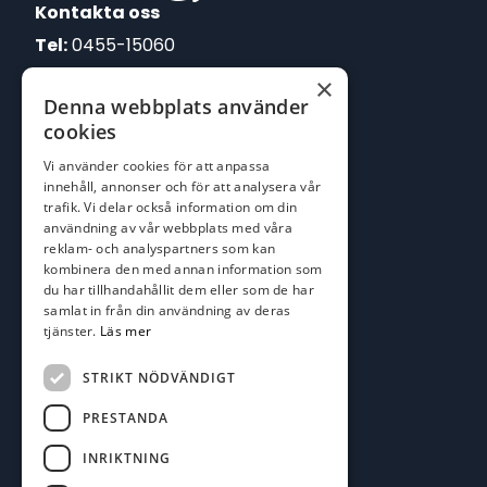
Kontakta oss
Tel:
0455-15060
×
E-post:
Denna webbplats använder
johan@batofiske.se
cookies
roger@batofiske.se
Vi använder cookies för att anpassa
kim@batofiske.se
innehåll, annonser och för att analysera vår
Adress
trafik. Vi delar också information om din
användning av vår webbplats med våra
Karlskrona Båt & Fiske AB
reklam- och analyspartners som kan
Lallerstedts gata 4
kombinera den med annan information som
371 54 Karlskrona
du har tillhandahållit dem eller som de har
samlat in från din användning av deras
tjänster.
Läs mer
Följ oss
Facebook
STRIKT NÖDVÄNDIGT
PRESTANDA
INRIKTNING