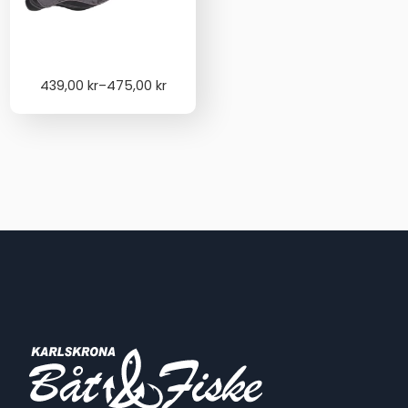
Price
439,00
kr
–
475,00
kr
range:
439,00 kr
through
475,00 kr