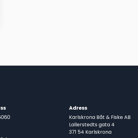
ss
Adress
5060
Karlskrona Båt & Fiske AB
Lallerstedts gata 4
371 54 Karlskrona