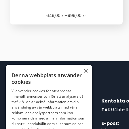
Price
649,00
kr
–
999,00
kr
range:
649,00 kr
through
999,00 kr
×
Denna webbplats använder
cookies
Vi använder cookies för att anpassa
innehåll, annonser och för att analysera vår
Kontakta o
trafik. Vi delar också information om din
användning av vår webbplats med våra
Tel:
0455-1
reklam- och analyspartners som kan
kombinera den med annan information som
E-post:
du har tillhandahållit dem eller som de har