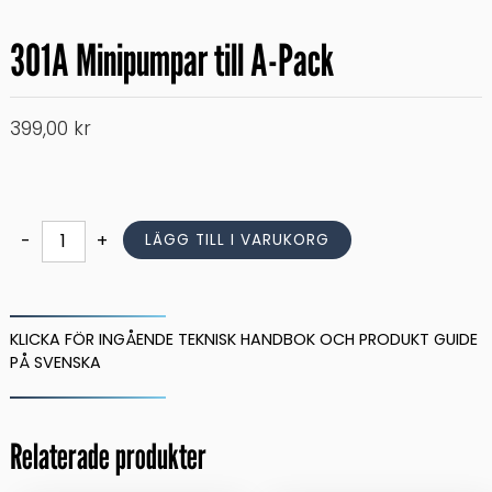
301A Minipumpar till A-Pack
399,00
kr
301A
-
+
LÄGG TILL I VARUKORG
Minipumpar
till
A-
Pack
KLICKA FÖR INGÅENDE TEKNISK HANDBOK OCH PRODUKT GUIDE
mängd
PÅ SVENSKA
Relaterade produkter