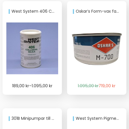
West System 406 Collodial Silica
Oskar’s Form-vax fast M-700, 700 g
Price
Det
Det
189,00
kr
–
1.095,00
kr
1.095,00
kr
719,00
kr
range:
ursprungliga
nuvarande
189,00 kr
priset
priset
through
var:
är:
1.095,00 kr
1.095,00 kr.
719,00 kr.
301B Minipumpar till B-Pack
West System Pigment 125 g