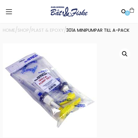
0
/
/
/
HOME
SHOP
PLAST & EPOXY
301A MINIPUMPAR TILL A-PACK