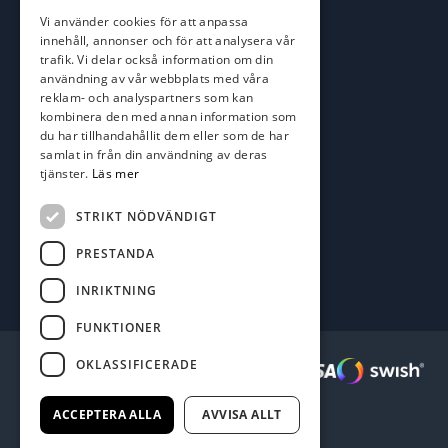
roger@batofiske.se
Vi använder cookies för att anpassa
kim@batofiske.se
innehåll, annonser och för att analysera vår
Adress
trafik. Vi delar också information om din
användning av vår webbplats med våra
Karlskrona Båt & Fiske AB
reklam- och analyspartners som kan
Lallerstedts gata 4
kombinera den med annan information som
371 54 Karlskrona
du har tillhandahållit dem eller som de har
samlat in från din användning av deras
tjänster.
Läs mer
Följ oss
Facebook
STRIKT NÖDVÄNDIGT
PRESTANDA
INRIKTNING
FUNKTIONER
OKLASSIFICERADE
Säkra betalningar :
ACCEPTERA ALLA
AVVISA ALLT