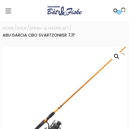
0
/
/
/
HOME
SHOP
SPINN- & HASPELSET
ABU GARCIA CBO SVARTZONKER 7,11″