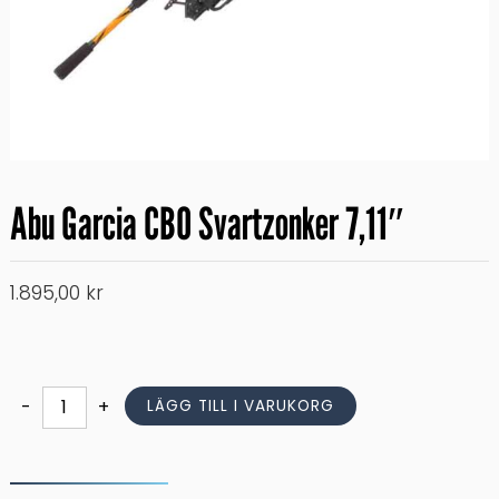
Abu Garcia CBO Svartzonker 7,11″
1.895,00
kr
Abu
-
+
LÄGG TILL I VARUKORG
Garcia
CBO
Svartzonker