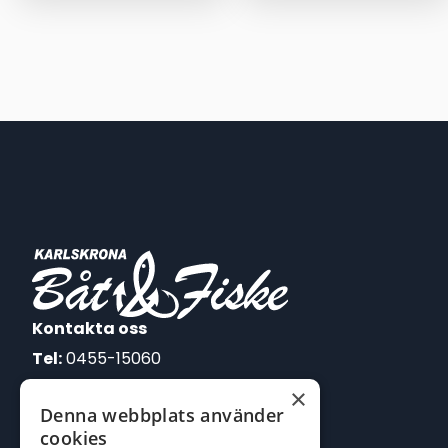
priset
priset
var:
är:
895,00 kr.
695,00 kr.
Kontakta oss
Tel:
0455-15060
×
E-post:
Denna webbplats använder
johan@batofiske.se
cookies