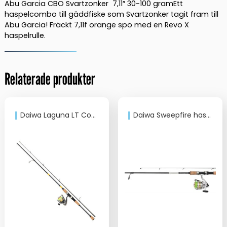
7,11"
Abu Garcia CBO Svartzonker 7,11″ 30-100 gramEtt
mängd
haspelcombo till gäddfiske som Svartzonker tagit fram till
Abu Garcia! Fräckt 7,11f orange spö med en Revo X
haspelrulle.
Relaterade produkter
Daiwa Laguna LT Combo.
Daiwa Sweepfire haspelset + J-Braid X8 flätlina