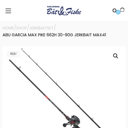
0
/
/
/
HOME
SHOP
JERKBAITSET
ABU GARCIA MAX PIKE 662H 30-90G JERKBAIT MAX41
REA!