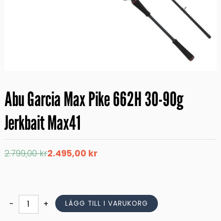
Abu Garcia Max Pike 662H 30-90g
Jerkbait Max41
Det
Det
2.799,00
kr
2.495,00
kr
ursprungliga
nuvarande
priset
priset
var:
är:
2.799,00 kr.
2.495,00 kr.
Abu
-
+
LÄGG TILL I VARUKORG
Garcia