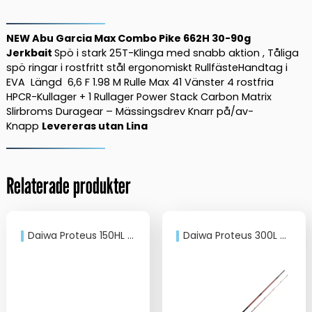
Max
Pike
662H
NEW Abu Garcia Max Combo Pike 662H 30-90g
30-
Jerkbait
Spö i stark 25T-Klinga med snabb aktion , Tåliga
spö ringar i rostfritt stål ergonomiskt RullfästeHandtag i
90g
EVA Längd 6,6 F 1.98 M Rulle Max 41 Vänster 4 rostfria
Jerkbait
HPCR-Kullager + 1 Rullager Power Stack Carbon Matrix
Max41
Slirbroms Duragear – Mässingsdrev Knarr på/av-
mängd
Knapp
Levereras utan Lina
Relaterade produkter
Daiwa Proteus 150HL 7’7” 30-80G
Daiwa Proteus 300L 8′ 120G Gäddkombo