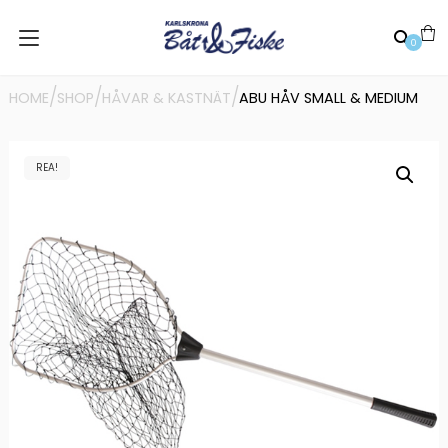
0
/
/
/
HOME
SHOP
HÅVAR & KASTNÄT
ABU HÅV SMALL & MEDIUM
REA!