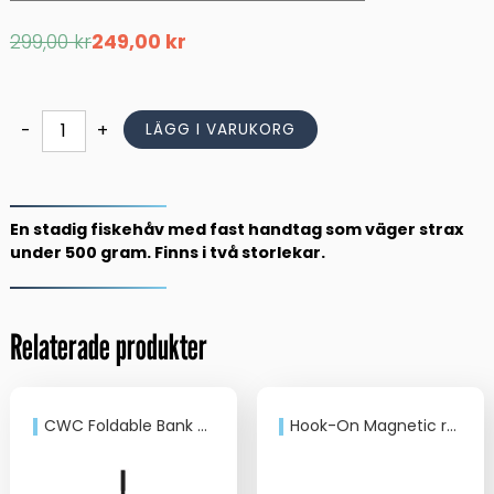
Det
Det
299,00
kr
249,00
kr
ursprungliga
nuvarande
priset
priset
var:
är:
299,00 kr.
249,00 kr.
Abu
-
+
LÄGG I VARUKORG
Håv
Small
&
Medium
En stadig fiskehåv med fast handtag som väger strax
mängd
under 500 gram. Finns i två storlekar.
Relaterade produkter
CWC Foldable Bank Net 40x50cm 75cm
Hook-On Magnetic release