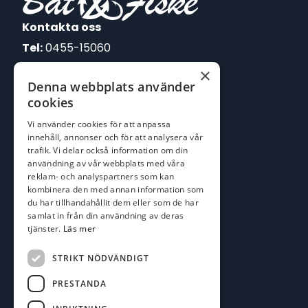
Kontakta oss
Tel:
0455-15060
×
E-post:
Denna webbplats använder
johan@batofiske.se
cookies
roger@batofiske.se
Vi använder cookies för att anpassa
kim@batofiske.se
innehåll, annonser och för att analysera vår
Adress
trafik. Vi delar också information om din
användning av vår webbplats med våra
Karlskrona Båt & Fiske AB
reklam- och analyspartners som kan
Lallerstedts gata 4
kombinera den med annan information som
371 54 Karlskrona
du har tillhandahållit dem eller som de har
samlat in från din användning av deras
tjänster.
Läs mer
Följ oss
Facebook
STRIKT NÖDVÄNDIGT
PRESTANDA