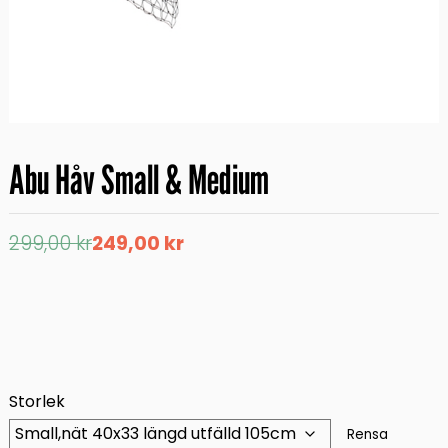
Abu Håv Small & Medium
Det
Det
299,00
kr
249,00
kr
ursprungliga
nuvarande
priset
priset
var:
är:
299,00 kr.
249,00 kr.
Storlek
Rensa