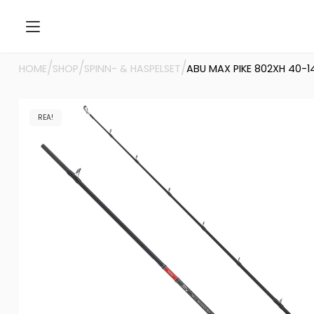
/
/
/
HOME
SHOP
SPINN- & HASPELSET
ABU MAX PIKE 802XH 40-
REA!