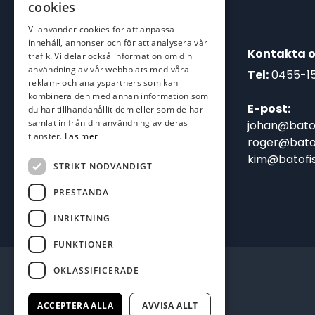
cookies
Vi använder cookies för att anpassa
innehåll, annonser och för att analysera vår
Kontakta o
trafik. Vi delar också information om din
användning av vår webbplats med våra
Tel:
0455-1
reklam- och analyspartners som kan
kombinera den med annan information som
E-post:
du har tillhandahållit dem eller som de har
samlat in från din användning av deras
johan@batof
tjänster.
Läs mer
roger@batof
kim@batofis
STRIKT NÖDVÄNDIGT
PRESTANDA
INRIKTNING
FUNKTIONER
OKLASSIFICERADE
ACCEPTERA ALLA
AVVISA ALLT