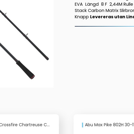
EVA Längd 8 F 2,44M Rulle M
Casting
Stack Carbon Matrix Slirb
Max
Knapp
Levereras utan Lin
41
mängd
sfire Chartreuse Combo 8 10-40gr
Abu Max Pike 802H 30-110gr Casti