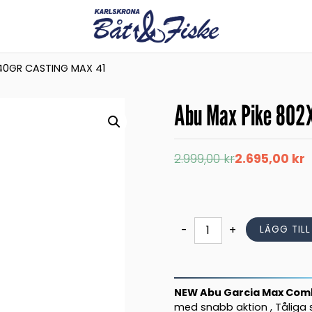
140GR CASTING MAX 41
Abu Max Pike 802X
Det
Det
2.999,00
kr
2.695,00
kr
ursprungliga
nuvarande
priset
priset
var:
är:
2.999,00 kr.
2.695,00 kr.
Abu
-
+
LÄGG TIL
Max
Pike
802XH
40-
NEW Abu Garcia Max Comb
140gr
med snabb aktion , Tåliga s