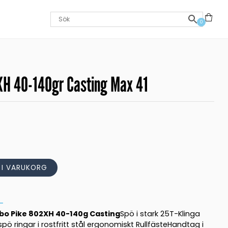
0
H 40-140gr Casting Max 41
L I VARUKORG
o Pike 802XH 40-140g Casting
Spö i stark 25T-Klinga
pö ringar i rostfritt stål ergonomiskt RullfästeHandtag i