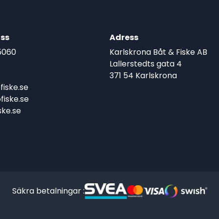
ss
Adress
5060
Karlskrona Båt & Fiske AB
Lallerstedts gata 4
371 54 Karlskrona
iske.se
iske.se
ke.se
Säkra betalningar :