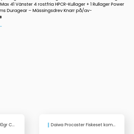
ax 41 Vänster 4 rostfria HPCR-Kullager + 1 Rullager Power
roms Duragear – Mässingsdrev Knarr på/av-
a
ng Max 41
Daiwa Procaster Fiskeset komplett med lina