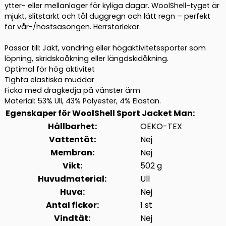
ytter- eller mellanlager för kyliga dagar. WoolShell-tyget är
mjukt, slitstarkt och tål duggregn och lätt regn – perfekt
för vår-/höstsäsongen. Herrstorlekar.
Passar till: Jakt, vandring eller högaktivitetssporter som
löpning, skridskoåkning eller längdskidåkning.
Optimal för hög aktivitet
Tighta elastiska muddar
Ficka med dragkedja på vänster ärm
Material: 53% Ull, 43% Polyester, 4% Elastan.
Egenskaper för WoolShell Sport Jacket Man:
Hållbarhet:
OEKO-TEX
Vattentät:
Nej
Membran:
Nej
Vikt:
502 g
Huvudmaterial:
Ull
Huva:
Nej
Antal fickor:
1 st
Vindtät:
Nej