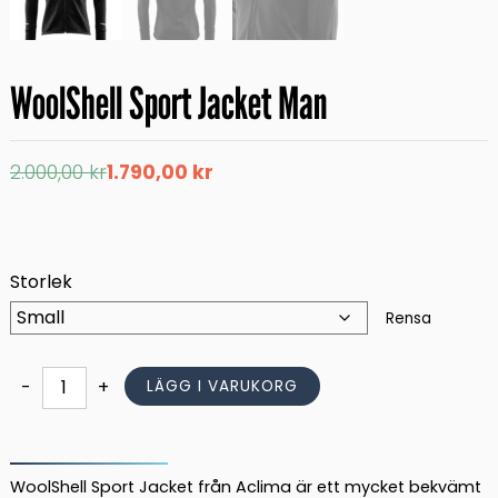
WoolShell Sport Jacket Man
Det
Det
2.000,00
kr
1.790,00
kr
ursprungliga
nuvarande
priset
priset
var:
är:
2.000,00 kr.
1.790,00 kr.
Storlek
Rensa
WoolShell
-
+
LÄGG I VARUKORG
Sport
Jacket
Man
mängd
WoolShell Sport Jacket från Aclima är ett mycket bekvämt