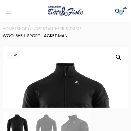
0
/
/
/
HOME
SHOP
UNDERSTÄLL HERR & DAM
WOOLSHELL SPORT JACKET MAN
REA!