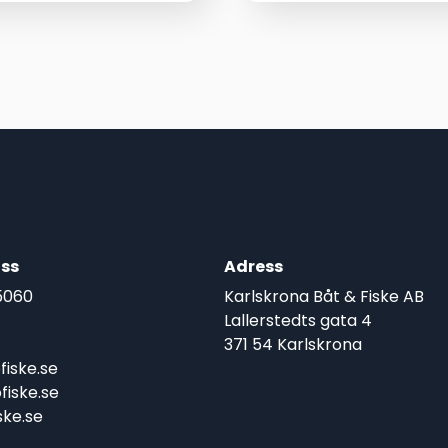
priset
priset
var:
är:
199,00 kr.
139,00 kr.
ss
Adress
5060
Karlskrona Båt & Fiske AB
Lallerstedts gata 4
371 54 Karlskrona
iske.se
iske.se
ke.se