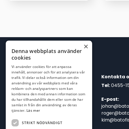
priset
priset
var:
är:
89,00 kr.
69,00 kr.
×
Denna webbplats använder
cookies
Vi använder cookies för att anpassa
innehåll, annonser och för att analysera vår
Kontakta o
trafik. Vi delar också information om din
användning av vår webbplats med våra
Tel:
0455-1
reklam- och analyspartners som kan
kombinera den med annan information som
E-post:
du har tillhandahållit dem eller som de har
samlat in från din användning av deras
johan@batof
tjänster.
Läs mer
roger@batof
kim@batofis
STRIKT NÖDVÄNDIGT