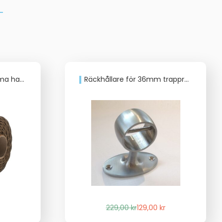
 hampa
Räckhållare för 36mm trappräckslina
Det
Det
229,00
kr
129,00
kr
ursprungliga
nuvarande