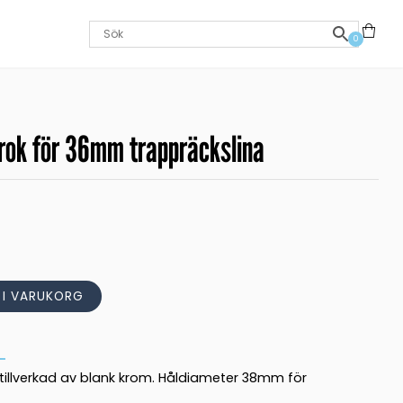
0
rok för 36mm trappräckslina
L I VARUKORG
illverkad av blank krom. Håldiameter 38mm för