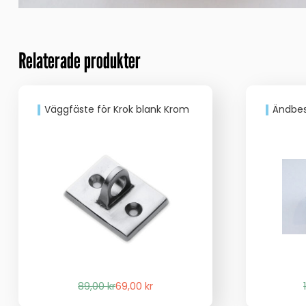
Relaterade produkter
Väggfäste för Krok blank Krom
Ändbeslag 
Det
Det
89,00
kr
69,00
kr
ursprungliga
nuvarande