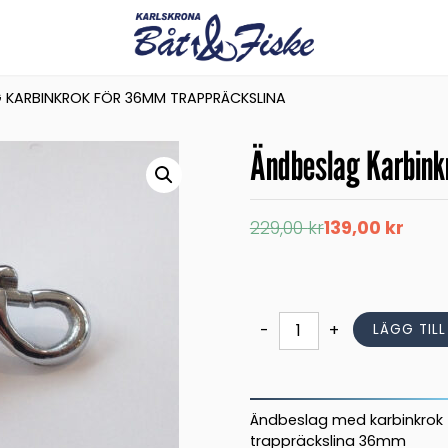
 KARBINKROK FÖR 36MM TRAPPRÄCKSLINA
Ändbeslag Karbink
Det
Det
229,00
kr
139,00
kr
ursprungliga
nuvarande
priset
priset
var:
är:
229,00 kr.
139,00 kr.
Ändbeslag
-
+
LÄGG TIL
Karbinkrok
för
36mm
trappräckslina
Ändbeslag med karbinkrok t
mängd
trappräckslina 36mm