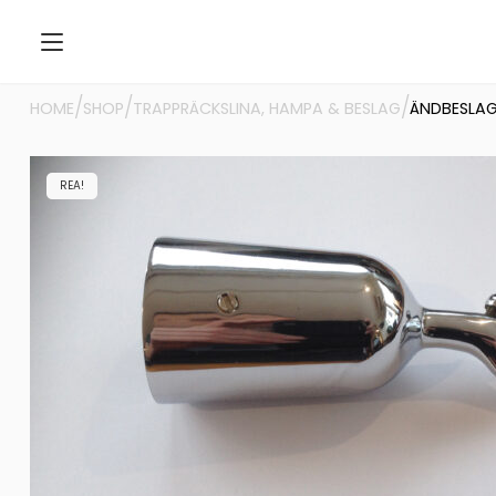
/
/
/
HOME
SHOP
TRAPPRÄCKSLINA, HAMPA & BESLAG
ÄNDBESLAG
REA!