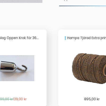
Öppen Krok för 36mm trappräckslina
Hampa Tjärad Extra prima
Det
Det
199,00
kr
139,00
kr
895,00
kr
ursprungliga
nuvarande