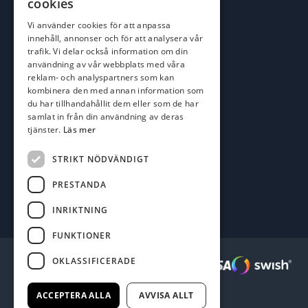
cookies
roger@batofiske.se
Vi använder cookies för att anpassa
kim@batofiske.se
innehåll, annonser och för att analysera vår
Adress
trafik. Vi delar också information om din
användning av vår webbplats med våra
Karlskrona Båt & Fiske AB
reklam- och analyspartners som kan
Lallerstedts gata 4
kombinera den med annan information som
371 54 Karlskrona
du har tillhandahållit dem eller som de har
samlat in från din användning av deras
Följ oss
tjänster.
Läs mer
Facebook
STRIKT NÖDVÄNDIGT
PRESTANDA
INRIKTNING
FUNKTIONER
OKLASSIFICERADE
Säkra betalningar :
ACCEPTERA ALLA
AVVISA ALLT