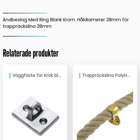
Ring
för
28mm
Ändbeslag Med Ring Blank Krom. Håldiameter 28mm för
trappräckslina
trappräckslina 28mm
mängd
Relaterade produkter
Väggfäste för Krok blank Krom
Trappräckslina PolyHampa 28mm/12m