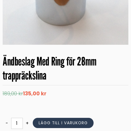
Ändbeslag Med Ring för 28mm
trappräckslina
Det
Det
189,00
kr
135,00
kr
ursprungliga
nuvarande
priset
priset
var:
är:
189,00 kr.
135,00 kr.
Ändbeslag
-
+
LÄGG TILL I VARUKORG
Med