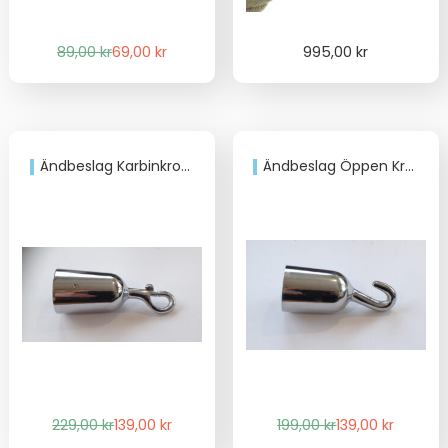
Det
Det
89,00
kr
69,00
kr
995,00
kr
ursprungliga
nuvarande
priset
priset
var:
är:
89,00 kr.
69,00 kr.
Ändbeslag Karbinkrok för 36mm trappräckslina
Ändbeslag Öppen Krok för 36mm trappräckslina
Det
Det
Det
Det
229,00
kr
139,00
kr
199,00
kr
139,00
kr
ursprungliga
nuvarande
ursprungliga
nuvarande