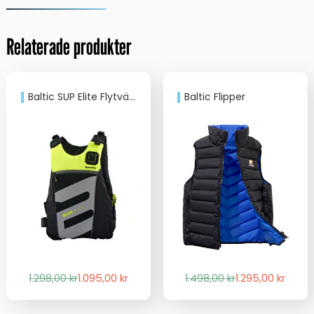
Relaterade produkter
Baltic SUP Elite Flytväst
Baltic Flipper
Det
Det
Det
Det
1.298,00
kr
1.095,00
kr
1.498,00
kr
1.295,00
kr
ursprungliga
nuvarande
ursprungliga
nuvarande
priset
priset
priset
priset