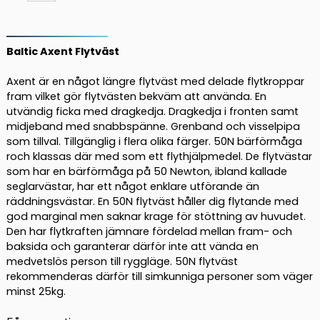
Flytväst
mängd
Baltic Axent Flytväst
Axent är en något längre flytväst med delade flytkroppar
fram vilket gör flytvästen bekväm att använda. En
utvändig ficka med dragkedja. Dragkedja i fronten samt
midjeband med snabbspänne. Grenband och visselpipa
som tillval. Tillgänglig i flera olika färger. 50N bärförmåga
roch klassas där med som ett flythjälpmedel. De flytvästar
som har en bärförmåga på 50 Newton, ibland kallade
seglarvästar, har ett något enklare utförande än
räddningsvästar. En 50N flytväst håller dig flytande med
god marginal men saknar krage för stöttning av huvudet.
Den har flytkraften jämnare fördelad mellan fram- och
baksida och garanterar därför inte att vända en
medvetslös person till ryggläge. 50N flytväst
rekommenderas därför till simkunniga personer som väger
minst 25kg.