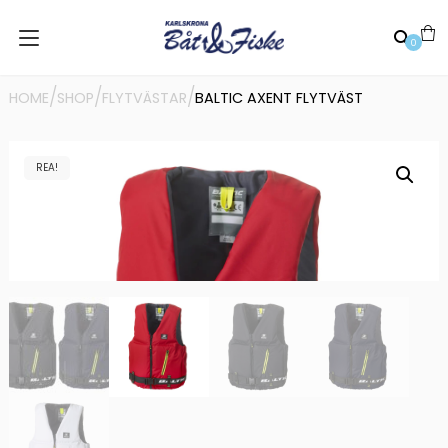
0
/
/
/
HOME
SHOP
FLYTVÄSTAR
BALTIC AXENT FLYTVÄST
REA!