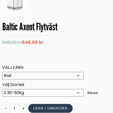
Baltic Axent Flytväst
Det
Det
648,00
kr
545,00
kr
ursprungliga
nuvarande
priset
priset
var:
är:
648,00 kr.
545,00 kr.
VÄLJ FÄRG
Välj Storlek
Rensa
Baltic
-
+
LÄGG I VARUKORG
Axent