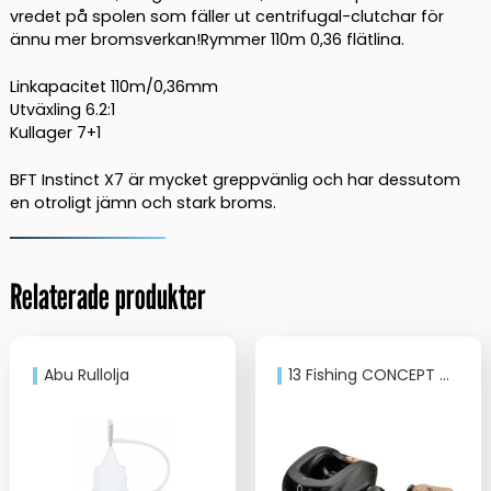
vredet på spolen som fäller ut centrifugal-clutchar för
ännu mer bromsverkan!Rymmer 110m 0,36 flätlina.
Linkapacitet 110m/0,36mm
Utväxling 6.2:1
Kullager 7+1
BFT Instinct X7 är mycket greppvänlig och har dessutom
en otroligt jämn och stark broms.
Relaterade produkter
Abu Rullolja
13 Fishing CONCEPT A3 BC 6.3:1 LH