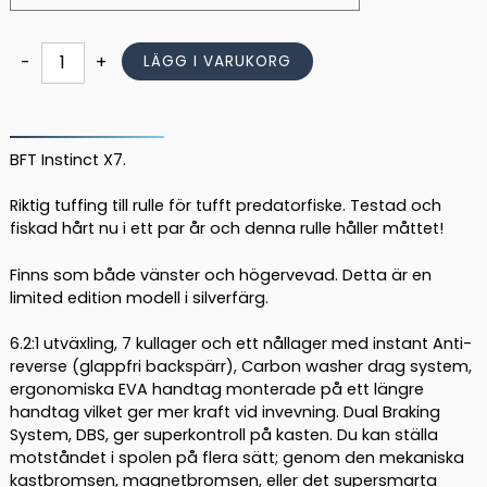
BFT
-
+
LÄGG I VARUKORG
Instinct
X7
Limited
Edition,
BFT Instinct X7.
Low
Riktig tuffing till rulle för tufft predatorfiske. Testad och
Profile
fiskad hårt nu i ett par år och denna rulle håller måttet!
mängd
Finns som både vänster och högervevad. Detta är en
limited edition modell i silverfärg.
6.2:1 utväxling, 7 kullager och ett nållager med instant Anti-
reverse (glappfri backspärr), Carbon washer drag system,
ergonomiska EVA handtag monterade på ett längre
handtag vilket ger mer kraft vid invevning. Dual Braking
System, DBS, ger superkontroll på kasten. Du kan ställa
motståndet i spolen på flera sätt; genom den mekaniska
kastbromsen, magnetbromsen, eller det supersmarta