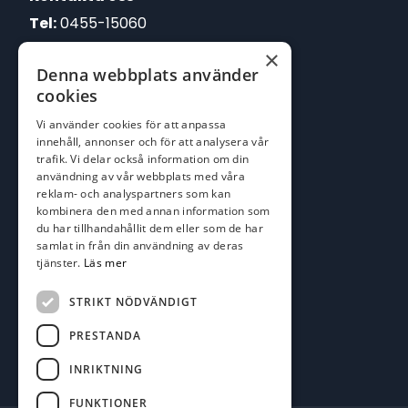
Tel:
0455-15060
×
E-post:
Denna webbplats använder
johan@batofiske.se
cookies
roger@batofiske.se
Vi använder cookies för att anpassa
kim@batofiske.se
innehåll, annonser och för att analysera vår
Adress
trafik. Vi delar också information om din
användning av vår webbplats med våra
Karlskrona Båt & Fiske AB
reklam- och analyspartners som kan
Lallerstedts gata 4
kombinera den med annan information som
371 54 Karlskrona
du har tillhandahållit dem eller som de har
samlat in från din användning av deras
tjänster.
Läs mer
Följ oss
Facebook
STRIKT NÖDVÄNDIGT
PRESTANDA
INRIKTNING
FUNKTIONER