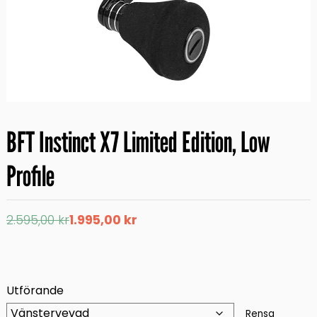
BFT Instinct X7 Limited Edition, Low
Profile
Det
Det
2.595,00
kr
1.995,00
kr
ursprungliga
nuvarande
priset
priset
var:
är:
2.595,00 kr.
1.995,00 kr.
Utförande
Rensa