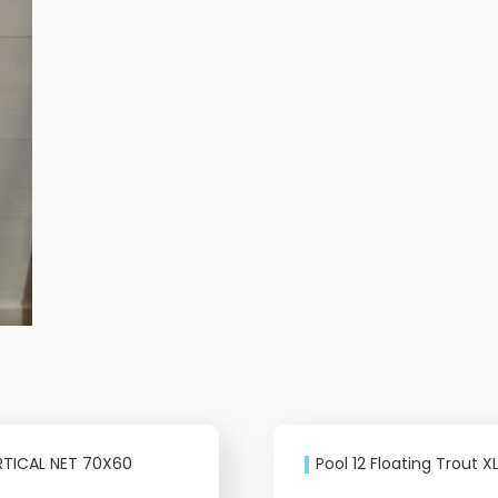
mängd
RTICAL NET 70X60
Pool 12 Floating Trout X