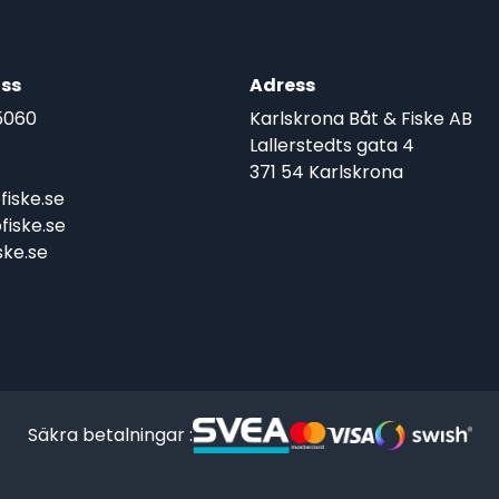
ss
Adress
5060
Karlskrona Båt & Fiske AB
Lallerstedts gata 4
371 54 Karlskrona
iske.se
iske.se
ke.se
Säkra betalningar :