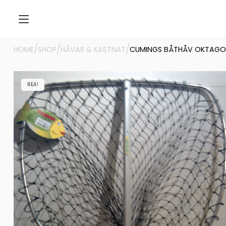
/
/
/
HOME
SHOP
HÅVAR & KASTNÄT
CUMINGS BÅTHÅV OKTAGON
REA!