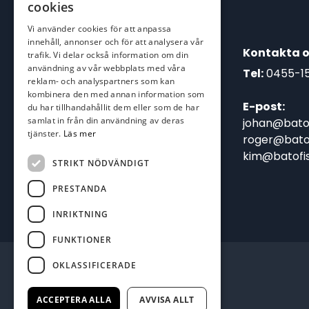
cookies
Vi använder cookies för att anpassa
innehåll, annonser och för att analysera vår
Kontakta o
trafik. Vi delar också information om din
användning av vår webbplats med våra
Tel:
0455-1
reklam- och analyspartners som kan
kombinera den med annan information som
E-post:
du har tillhandahållit dem eller som de har
samlat in från din användning av deras
johan@batof
tjänster.
Läs mer
roger@batof
kim@batofis
STRIKT NÖDVÄNDIGT
PRESTANDA
INRIKTNING
FUNKTIONER
OKLASSIFICERADE
ACCEPTERA ALLA
AVVISA ALLT