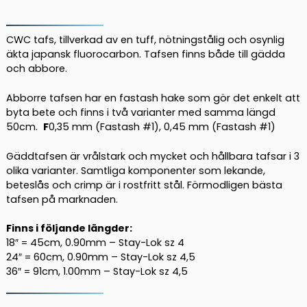
Leader
mängd
CWC tafs, tillverkad av en tuff, nötningstålig och osynlig
äkta japansk fluorocarbon. Tafsen finns både till gädda
och abbore.
Abborre tafsen har en fastash hake som gör det enkelt att
byta bete och finns i två varianter med samma längd
50cm.
F
0,35 mm (Fastash #1), 0,45 mm (Fastash #1)
Gäddtafsen är vrålstark och mycket och hållbara tafsar i 3
olika varianter. Samtliga komponenter som lekande,
beteslås och crimp är i rostfritt stål. Förmodligen bästa
tafsen på marknaden.
Finns i följande längder:
18″ = 45cm, 0.90mm – Stay-Lok sz 4
24″ = 60cm, 0.90mm – Stay-Lok sz 4,5
36″ = 91cm, 1.00mm – Stay-Lok sz 4,5