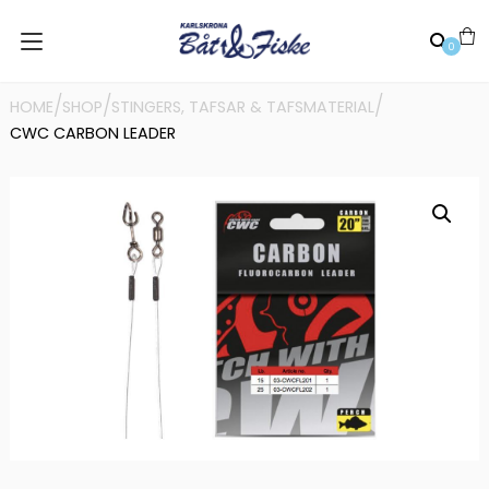
0
/
/
/
HOME
SHOP
STINGERS, TAFSAR & TAFSMATERIAL
CWC CARBON LEADER