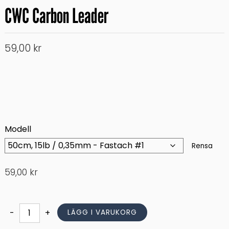
CWC Carbon Leader
59,00
kr
Modell
Rensa
59,00
kr
CWC
-
+
LÄGG I VARUKORG
Carbon