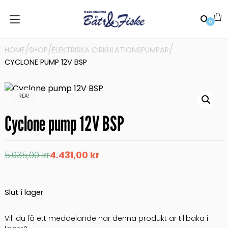
0
/
/
/
HOME
SHOP
ELEKTRISKA CIRKULATIONSPUMPAR
CYCLONE PUMP 12V BSP
REA!
Cyclone pump 12V BSP
Det
Det
5.035,00
kr
4.431,00
kr
ursprungliga
nuvarande
priset
priset
var:
är:
5.035,00 kr.
4.431,00 kr.
Slut i lager
Vill du få ett meddelande när denna produkt är tillbaka i