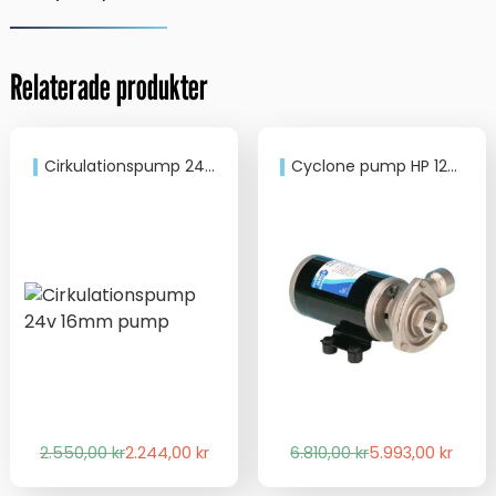
Relaterade produkter
Cirkulationspump 24v 16mm pump
Cyclone pump HP 12V BSP
Det
Det
Det
Det
2.550,00
kr
2.244,00
kr
6.810,00
kr
5.993,00
kr
ursprungliga
nuvarande
ursprungliga
nuvarande