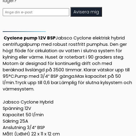
lager?
Avisera mig
Cyclone pump 12V BSP
Jabsco Cyclone elektrisk hybrid
centrifugalpump med robust rostfritt pumphus. Den ger
högt flöde för cirkulation av vatten i slutna system för
kylning eller värme. Huset är roterbart i 90 graders steg.
Motorn är designad för kontinuerlig drift och med
beräknad livslängd på 3500 timmar. Klarar vätskor upp till
95°C.Pump med 3/4″ BSP gänga.Max kapacitet på 50
l/min.Tryck upp till 0,6 bar.Lämplig för slutna kylsystem och
värmesystem.
Jabsco Cyclone Hybrid
Spänning 12V
Kapacitet 50 l/min
Säkring 25A
Anslutning 3/4″ BSP
Mått (LxBxH) 22 x 11 x 12 cm