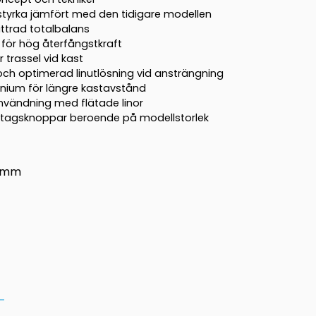
styrka jämfört med den tidigare modellen
ättrad totalbalans
 för hög återfångstkraft
 trassel vid kast
ch optimerad linutlösning vid ansträngning
inium för längre kastavstånd
användning med flätade linor
tagsknoppar beroende på modellstorlek
3mm