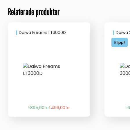
Relaterade produkter
Daiwa Freams LT3000D
Daiwa 
Klipp!
Det
Det
1.895,00
kr
1.499,00
kr
1.
ursprungliga
nuvarande
priset
priset
var:
är: