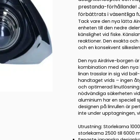
prestanda-förhållande! J
förbättrats i väsentliga 
Tack vare den nya lätta Air
enheten till den nedre delen
känslighet vid fiske. Känsla
reaktioner. Den exakta och
och en konsekvent silkesle
Den nya Airdrive-borgen är 
kombination med den nya b
linan trasslar in sig vid bail
handtaget vrids – ingen åt
och optimerad linutlösning
nödvändiga säkerheten vid
aluminium har en speciell sp
designen på linrullen är pe
inte under upptagningen, vil
Utrustning: Storlekarna 100
storlekarna 2500 till 600
Senaste japanska designko