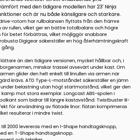
ämfört med den tidigare modellen har 23′ Ninja
funktioner och är nu både känsligare och starkare.
drive-rotorn har rullbalansen flyttats från den främre
 av rullen, vilket ger en bättre totalbalans och högre
n för betet förbättras, vilket möjliggör snabbare
 robusta Digigear säkerställer en hög återhämtningskraft
n gång.
lättare än den tidigare versionen, mycket hållbar och, i
orgenarmen, minskar trassel avsevärt under kast. Om
-armen glider den helt enkelt till linrullen via armen när
gärd krävs. ATD Type-L-motståndet säkerställer en jämn
 under belastning utan högt startmotstånd, vilket ger den
 kamp mot stora exemplar. Longcast ABS-spolen i
olkant som bidrar till längre kastavstånd. Twistbuster III-
rfekt för användning av flätade linor: flätan komprimeras
ket resulterar i mindre twist.
0 till 2000 levereras med en I-Shape handtagsknopp,
0 med en T-Shape handtagsknopp.
ncept och tekniker