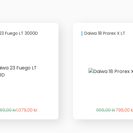
23 Fuego LT 3000D
Daiwa 18 Prorex X LT
Det
Det
Det
Det
669,00
kr
1.079,00
kr
995,00
kr
799,00
k
ursprungliga
nuvarande
ursprung
nuvaran
priset
priset
priset
priset
var:
är:
var:
är: