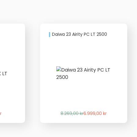
Daiwa 23 Airity PC LT 2500
Det
Det
r
8.269,00
kr
6.999,00
kr
liga
de
ursprungliga
nuvarande
priset
priset
var:
är: