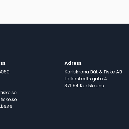
1.669,00 kr.
1.079,00 kr.
995,00 kr
799,00 kr
ss
Adress
5060
Karlskrona Båt & Fiske AB
Lallerstedts gata 4
371 54 Karlskrona
iske.se
iske.se
ke.se