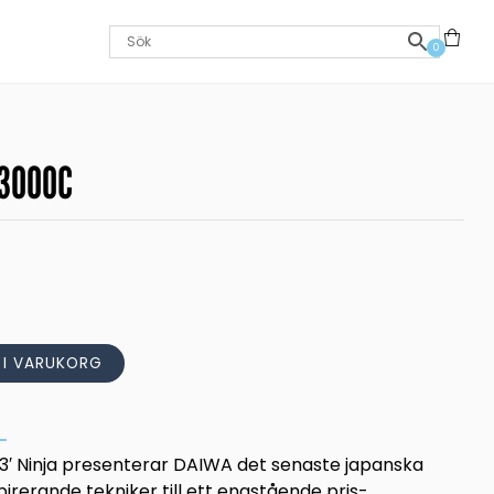
0
 3000C
L I VARUKORG
23′ Ninja presenterar DAIWA det senaste japanska
irerande tekniker till ett enastående pris-