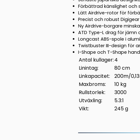
Förbättrad känslighet och 
Lätt Airdrive-rotor för förb
Precist och robust Digigear
Ny Airdrive-borgare minskar
ATD Type-L drag för jämn o
Longcast ABS-spole i alum
Twistbuster III-design för 
I-Shape och T-Shape hand
Antal kullager:
4
Linintag:
80 cm
Linkapacitet:
200m/0,1
Maxbroms:
10 kg
Rullstorlek:
3000
Utväxling:
5.3:1
Vikt:
245 g