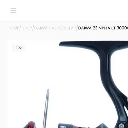
/
/
/
HOME
SHOP
DAIWA HASPELRULLAR
DAIWA 23 NINJA LT 3000
REA!