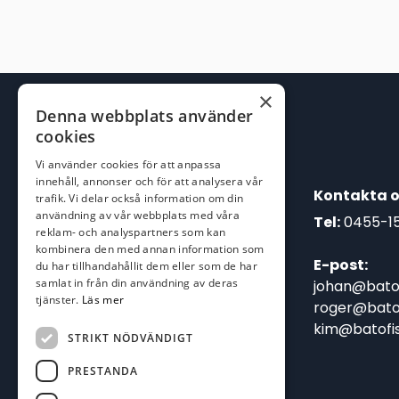
1.895,00 kr.
1.499,00 kr.
×
Denna webbplats använder
cookies
Vi använder cookies för att anpassa
innehåll, annonser och för att analysera vår
Kontakta o
trafik. Vi delar också information om din
användning av vår webbplats med våra
Tel:
0455-1
reklam- och analyspartners som kan
kombinera den med annan information som
E-post:
du har tillhandahållit dem eller som de har
samlat in från din användning av deras
johan@batof
tjänster.
Läs mer
roger@batof
kim@batofis
STRIKT NÖDVÄNDIGT
PRESTANDA