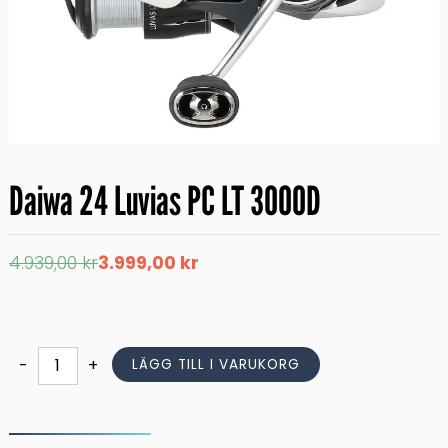
Daiwa 24 Luvias PC LT 3000D
Det
Det
4.939,00
kr
3.999,00
kr
ursprungliga
nuvarande
priset
priset
var:
är:
4.939,00 kr.
3.999,00 kr.
Daiwa
-
+
LÄGG TILL I VARUKORG
24
Luvias
PC