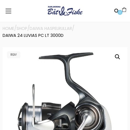
0
/
/
/
HOME
SHOP
DAIWA HASPELRULLAR
DAIWA 24 LUVIAS PC LT 3000D
REA!