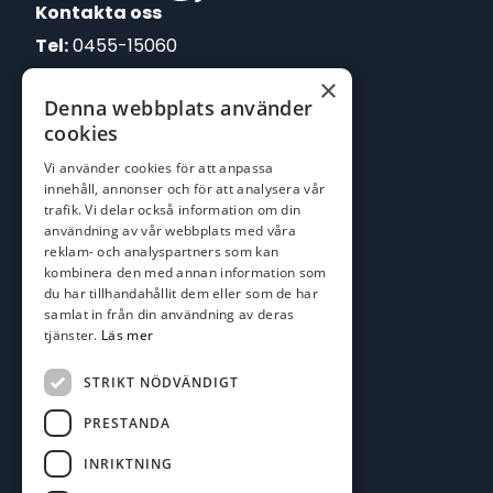
Kontakta oss
Tel:
0455-15060
×
E-post:
Denna webbplats använder
johan@batofiske.se
cookies
roger@batofiske.se
Vi använder cookies för att anpassa
kim@batofiske.se
innehåll, annonser och för att analysera vår
Adress
trafik. Vi delar också information om din
användning av vår webbplats med våra
Karlskrona Båt & Fiske AB
reklam- och analyspartners som kan
Lallerstedts gata 4
kombinera den med annan information som
371 54 Karlskrona
du har tillhandahållit dem eller som de har
samlat in från din användning av deras
tjänster.
Läs mer
Följ oss
Facebook
STRIKT NÖDVÄNDIGT
PRESTANDA
INRIKTNING