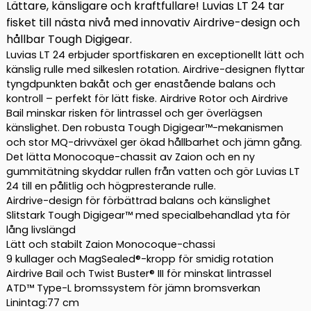
LT
Lättare, känsligare och kraftfullare! Luvias LT 24 tar
3000D
fisket till nästa nivå med innovativ Airdrive-design och
mängd
hållbar Tough Digigear.
Luvias LT 24 erbjuder sportfiskaren en exceptionellt lätt och
känslig rulle med silkeslen rotation. Airdrive-designen flyttar
tyngdpunkten bakåt och ger enastående balans och
kontroll – perfekt för lätt fiske. Airdrive Rotor och Airdrive
Bail minskar risken för lintrassel och ger överlägsen
känslighet. Den robusta Tough Digigear™-mekanismen
och stor MQ-drivväxel ger ökad hållbarhet och jämn gång.
Det lätta Monocoque-chassit av Zaion och en ny
gummitätning skyddar rullen från vatten och gör Luvias LT
24 till en pålitlig och högpresterande rulle.
Airdrive-design för förbättrad balans och känslighet
Slitstark Tough Digigear™ med specialbehandlad yta för
lång livslängd
Lätt och stabilt Zaion Monocoque-chassi
9 kullager och MagSealed®-kropp för smidig rotation
Airdrive Bail och Twist Buster® III för minskat lintrassel
ATD™ Type-L bromssystem för jämn bromsverkan
Linintag:77 cm