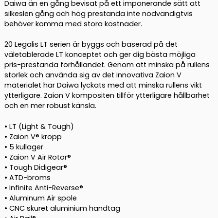
Daiwa än en gång bevisat på ett imponerande sätt att
silkeslen gång och hög prestanda inte nödvändigtvis
behöver komma med stora kostnader.
20 Legalis LT serien är byggs och baserad på det
väletablerade LT konceptet och ger dig bästa möjliga
pris-prestanda förhållandet. Genom att minska på rullens
storlek och använda sig av det innovativa Zaion V
materialet har Daiwa lyckats med att minska rullens vikt
ytterligare. Zaion V kompositen tillför ytterligare hållbarhet
och en mer robust känsla.
• LT (Light & Tough)
• Zaion V® kropp
• 5 kullager
• Zaion V Air Rotor®
• Tough Didigear®
• ATD-broms
• Infinite Anti-Reverse®
• Aluminum Air spole
• CNC skuret aluminium handtag