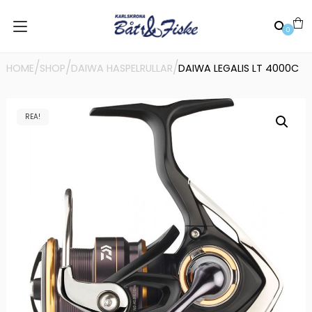
0
/
/
/
HOME
SHOP
DAIWA HASPELRULLAR
DAIWA LEGALIS LT 4000C
REA!