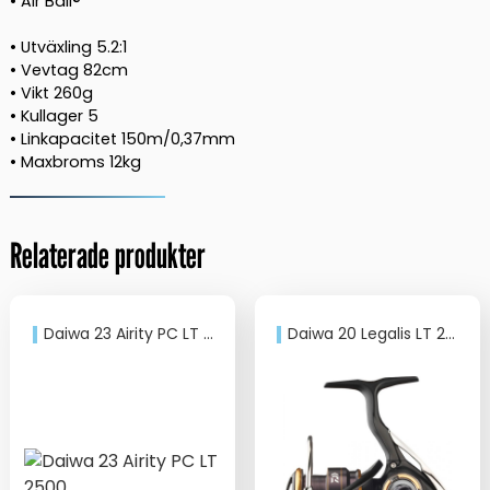
• Air Bail®
• Utväxling 5.2:1
• Vevtag 82cm
• Vikt 260g
• Kullager 5
• Linkapacitet 150m/0,37mm
• Maxbroms 12kg
Relaterade produkter
Daiwa 23 Airity PC LT 2500
Daiwa 20 Legalis LT 2500