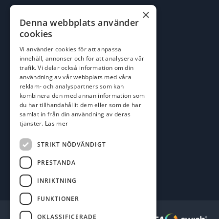
×
E-post:
Denna webbplats använder
johan@batofiske.se
cookies
roger@batofiske.se
Vi använder cookies för att anpassa
kim@batofiske.se
innehåll, annonser och för att analysera vår
Adress
trafik. Vi delar också information om din
användning av vår webbplats med våra
Karlskrona Båt & Fiske AB
reklam- och analyspartners som kan
Lallerstedts gata 4
kombinera den med annan information som
371 54 Karlskrona
du har tillhandahållit dem eller som de har
samlat in från din användning av deras
Följ oss
tjänster.
Läs mer
Facebook
STRIKT NÖDVÄNDIGT
PRESTANDA
INRIKTNING
FUNKTIONER
OKLASSIFICERADE