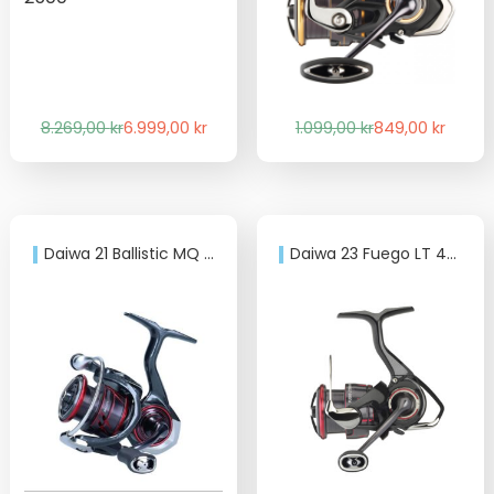
Det
Det
Det
Det
8.269,00
kr
6.999,00
kr
1.099,00
kr
849,00
kr
ursprungliga
nuvarande
ursprungliga
nuvarande
priset
priset
priset
priset
var:
är:
var:
är:
8.269,00 kr.
6.999,00 kr.
1.099,00 kr.
849,00 kr.
Daiwa 21 Ballistic MQ LT 2500D-XH
Daiwa 23 Fuego LT 4000D