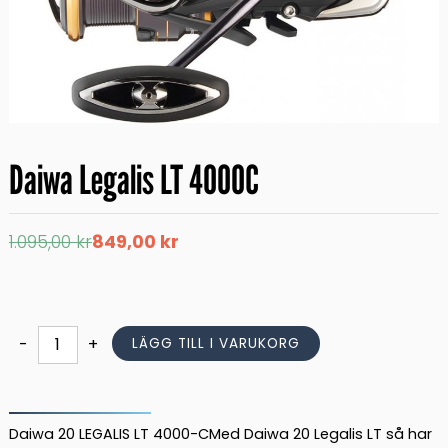
Daiwa Legalis LT 4000C
Det
Det
1.095,00
kr
849,00
kr
ursprungliga
nuvarande
priset
priset
var:
är:
1.095,00 kr.
849,00 kr.
Daiwa
-
+
LÄGG TILL I VARUKORG
Legalis
LT
4000C
mängd
Daiwa 20 LEGALIS LT 4000-CMed Daiwa 20 Legalis LT så har