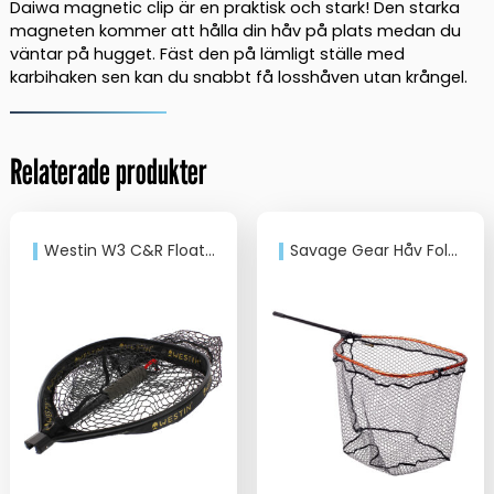
Håvmagnet
Daiwa magnetic clip är en praktisk och stark! Den starka
mängd
magneten kommer att hålla din håv på plats medan du
väntar på hugget. Fäst den på lämligt ställe med
karbihaken sen kan du snabbt få losshåven utan krångel.
Relaterade produkter
Westin W3 C&R Floating Landing Net M
Savage Gear Håv Folding DLX XL 20mm mesh