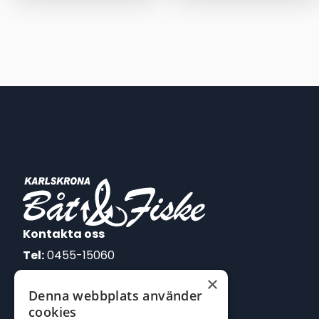
priset
priset
var:
är:
349,00 kr.
249,00 kr.
Kontakta oss
Tel:
0455-15060
×
E-post:
Denna webbplats använder
johan@batofiske.se
cookies