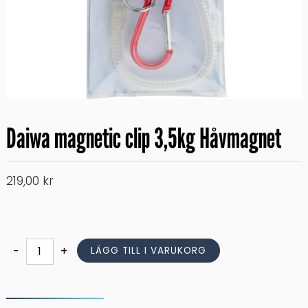
Daiwa magnetic clip 3,5kg Håvmagnet
219,00
kr
Daiwa
-
+
LÄGG TILL I VARUKORG
magnetic
clip
3,5kg