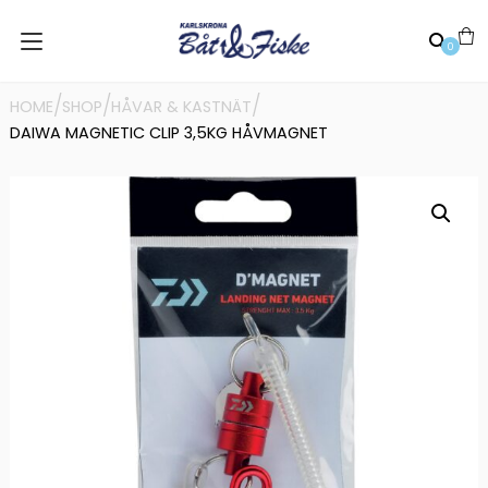
0
/
/
/
HOME
SHOP
HÅVAR & KASTNÄT
DAIWA MAGNETIC CLIP 3,5KG HÅVMAGNET