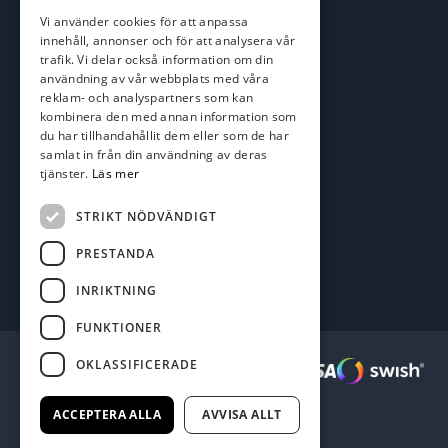
roger@batofiske.se
Vi använder cookies för att anpassa
kim@batofiske.se
innehåll, annonser och för att analysera vår
Adress
trafik. Vi delar också information om din
användning av vår webbplats med våra
Karlskrona Båt & Fiske AB
reklam- och analyspartners som kan
Lallerstedts gata 4
kombinera den med annan information som
371 54 Karlskrona
du har tillhandahållit dem eller som de har
samlat in från din användning av deras
tjänster.
Läs mer
Följ oss
Facebook
STRIKT NÖDVÄNDIGT
PRESTANDA
INRIKTNING
FUNKTIONER
OKLASSIFICERADE
Säkra betalningar :
ACCEPTERA ALLA
AVVISA ALLT