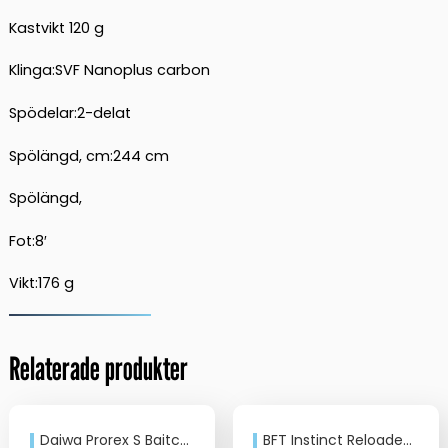
Kastvikt 120 g
Klinga:SVF Nanoplus carbon
Spödelar:2-delat
Spölängd, cm:244 cm
Spölängd,
Fot:8′
Vikt:176 g
Relaterade produkter
Daiwa Prorex S Baitcast (multi) 8’0” 120g PXS802XHFB-BS
BFT Instinct Reloaded 7,4 Perch Versatail 7-25gr