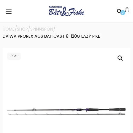
0
/
/
/
HOME
SHOP
SPINNSPÖN
DAIWA PROREX AGS BAITCAST 8′ 120G LAZY PIKE
REA!