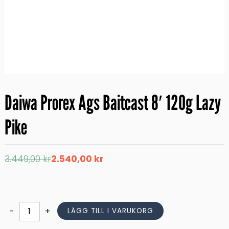
Daiwa Prorex Ags Baitcast 8′ 120g Lazy
Pike
Det
Det
3.449,00
kr
2.540,00
kr
ursprungliga
nuvarande
priset
priset
var:
är:
3.449,00 kr.
2.540,00 kr.
Daiwa
-
+
LÄGG TILL I VARUKORG
Prorex