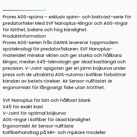
Ags
Baitcast
8'
Prorex AGS-spöna – exklusiv spinn- och baitcast-serie för
120g
predatorfiske! Med SVF Nanoplus-klingor och AGS-ringar
för lätthet, balans och hög känslighet.
Lazy
Produktinformation
Pike
Prorex AGS-serien från DAIWA levererar toppmodern
mängd
spöteknologi för predatorfiskaren. SVF Nanoplus-
materialet minskar vikten och ger starka och hållbara
klingor, medan X45-teknologin ger ökad kastlängd och
precision. V-Joint-spigoten ger en jämn böjkurva under
press och de ultralätta AGS-rutorna i kolfiber förbättrar
känslan av betets rörelser. Air Sensor-rullfästet är
ergonomiskt för långvarigt fiske utan trötthet.
SVF Nanoplus för lätt och hållbart blank
X45 för exakt kast
V-Joint för optimal böjkurva
AGS-ringar i kolfiber för ökad känslighet
Ergonomiskt Air Sensor-rullfäste
Kolfiberhandtag på MH- och mjukare modeller