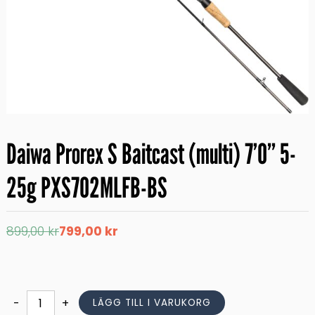
Daiwa Prorex S Baitcast (multi) 7’0” 5-
25g PXS702MLFB-BS
Det
Det
899,00
kr
799,00
kr
ursprungliga
nuvarande
priset
priset
var:
är:
899,00 kr.
799,00 kr.
Daiwa
-
+
LÄGG TILL I VARUKORG
Prorex