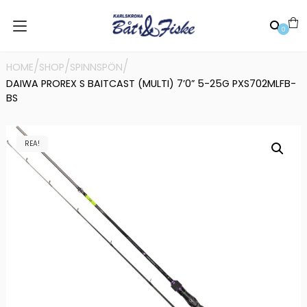
0
/
/
/
HOME
SHOP
SPINNSPÖN
DAIWA PROREX S BAITCAST (MULTI) 7’0” 5-25G PXS702MLFB-
BS
REA!