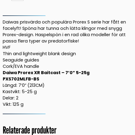
S
Baitcast
(multi)
Daiwas prisvärda och populära Prorex S serie har fått en
7'0''
facelyft! Spöna har tunna och lätta klingor med snygg
Prorex-design. Haspelspön i en rad olika modeller för att
5-
passa flera typer av predatorfiske!
25g
HVF
PXS702MLFB-
Thin and lightweight blank design
BS
Seaguide guides
mängd
Cork/EVA handle
Daiwa Prorex XR Baitcast – 7’0” 5-25g
PXS702MLFB-BS
Längd: 7’0” (213CM)
Kastvikt: 5-25 g
Delar: 2
Vikt: 125 g
Relaterade produkter