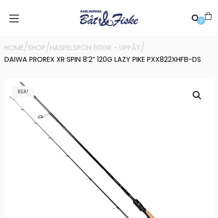
0
/
/
/
HOME
SHOP
HASPELSPÖN 60GR - UPPÅT
DAIWA PROREX XR SPIN 8’2” 120G LAZY PIKE PXX822XHFB-DS
REA!