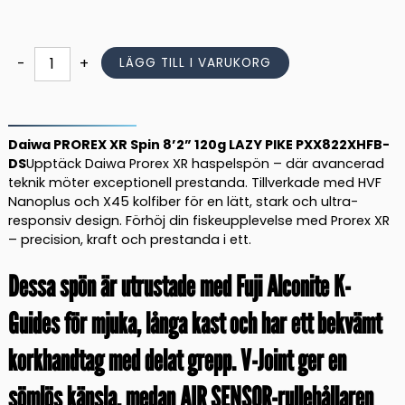
priset
priset
var:
är:
2.579,00 kr.
2.189,00 kr.
Daiwa
-
+
LÄGG TILL I VARUKORG
PROREX
XR
Spin
8'2''
Daiwa PROREX XR Spin 8’2” 120g LAZY PIKE PXX822XHFB-
120g
DS
Upptäck Daiwa Prorex XR haspelspön – där avancerad
teknik möter exceptionell prestanda. Tillverkade med HVF
LAZY
Nanoplus och X45 kolfiber för en lätt, stark och ultra-
PIKE
responsiv design. Förhöj din fiskeupplevelse med Prorex XR
PXX822XHFB-
– precision, kraft och prestanda i ett.
DS
mängd
Dessa spön är utrustade med Fuji Alconite K-
Guides för mjuka, långa kast och har ett bekvämt
korkhandtag med delat grepp. V-Joint ger en
sömlös känsla, medan AIR SENSOR-rullehållaren