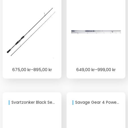
Price
Price
675,00
kr
–
895,00
kr
649,00
kr
–
999,00
kr
range:
range:
675,00 kr
649,00 kr
through
through
895,00 kr
999,00 kr
Svartzonker Black Series Pro 8’4” 30-90g Spinning
Savage Gear 4 Power Game 8f 243cm 35-100gr