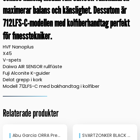
maximerar balans och känslighet. Dessutom är
712LFS-C-modellen med kolfiberhandtag perfekt
för finesstekniker.
HVF Nanoplus
X45
V-spets
Daiwa AIR SENSOR rullfäste
Fuji Alconite K-guider
Delat grepp i kork
Modell 712LFS-C med bakhandtag i kolfiber
Relaterade produkter
Abu Garcia ORRA Predator
SVARTZONKER BLACK SERIES ”THE HORIZON” Haspelspön