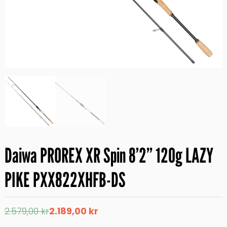
Daiwa PROREX XR Spin 8’2” 120g LAZY
PIKE PXX822XHFB-DS
Det
Det
2.579,00
kr
2.189,00
kr
ursprungliga
nuvarande