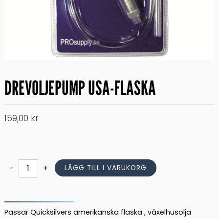
DREVOLJEPUMP USA-FLASKA
159,00
kr
DREVOLJEPUMP
-
+
LÄGG TILL I VARUKORG
USA-
FLASKA
mängd
Passar Quicksilvers amerikanska flaska , växelhusolja