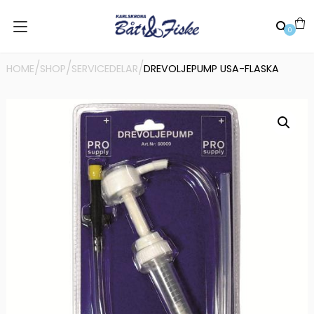
0
/
/
/
HOME
SHOP
SERVICEDELAR
DREVOLJEPUMP USA-FLASKA