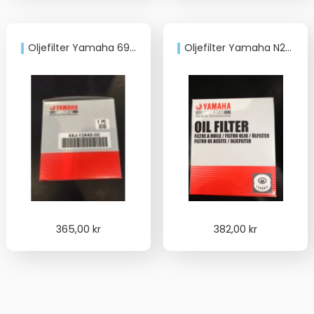
var:
är:
1.175,00 kr.
395,00 kr.
Oljefilter Yamaha 69J134400500
Oljefilter Yamaha N26134400400
365,00
kr
382,00
kr