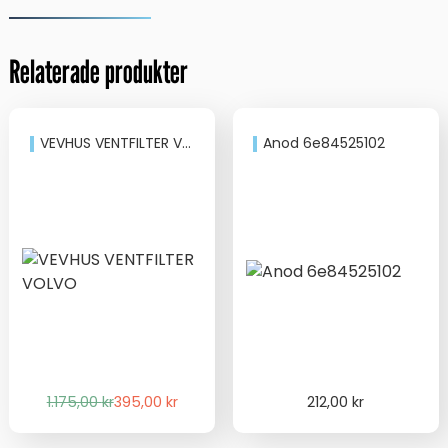
Relaterade produkter
VEVHUS VENTFILTER VOLVO
Anod 6e84525102
Det
Det
1.175,00
kr
395,00
kr
212,00
kr
ursprungliga
nuvarande
priset
priset