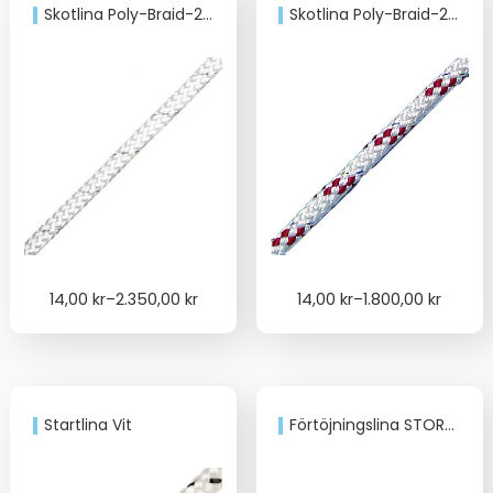
Skotlina Poly-Braid-24 Vit
Skotlina Poly-Braid-24 Röd
Price
Price
14,00
kr
–
2.350,00
kr
14,00
kr
–
1.800,00
kr
range:
range:
14,00 kr
14,00 kr
through
through
2.350,00 kr
1.800,00 kr
Startlina Vit
Förtöjningslina STORM Navy