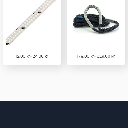
Price
Price
12,00
kr
–
24,00
kr
179,00
kr
–
529,00
kr
range:
range:
12,00 kr
179,00 kr
through
through
24,00 kr
529,00 kr