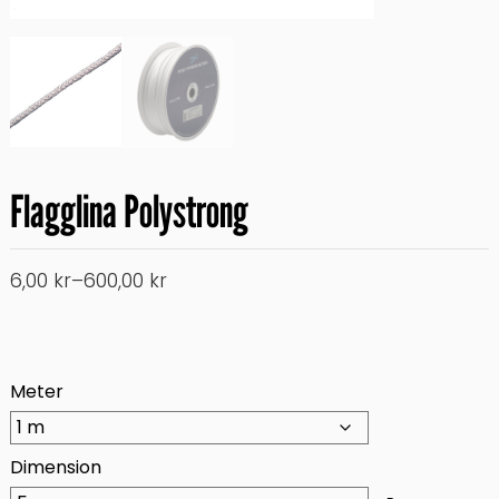
Flagglina Polystrong
Price
6,00
kr
–
600,00
kr
range:
6,00 kr
through
600,00 kr
Meter
Dimension