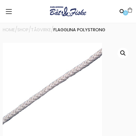
0
/
/
/
HOME
SHOP
TÅGVIRKE
FLAGGLINA POLYSTRONG