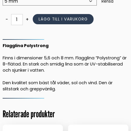
Rensa
Flagglina
-
+
LÄGG TILL I VARUKORG
Polystrong
mängd
Flagglina Polystrong
Finns i dimensioner 5,6 och 8 mm. Flagglina ”Polystrong” är
8-flätad. En stark och smidig lina som är UV-stabiliserad
och sjunker i vatten.
Den kvalitet som bäst tål väder, sol och vind. Den är
slitstark och greppvänlig.
Relaterade produkter