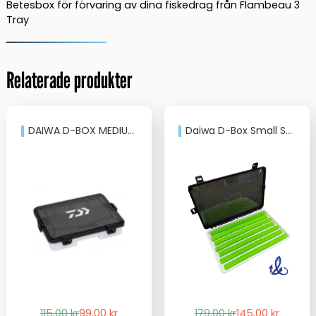
mängd
Betesbox för förvaring av dina fiskedrag från Flambeau 3
Tray
Relaterade produkter
DAIWA D-BOX MEDIUM REGULAR
Daiwa D-Box Small Shallow Universal
Det
Det
Det
Det
115,00
kr
99,00
kr
179,00
kr
145,00
kr