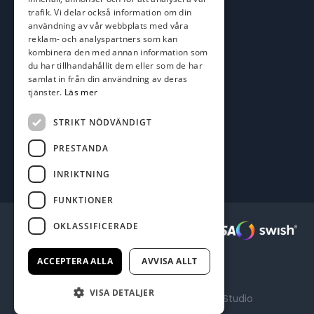
Adress
trafik. Vi delar också information om din
användning av vår webbplats med våra
Karlskrona Båt & Fiske AB
reklam- och analyspartners som kan
Lallerstedts gata 4
kombinera den med annan information som
371 54 Karlskrona
du har tillhandahållit dem eller som de har
samlat in från din användning av deras
tjänster.
Läs mer
Följ oss
Facebook
STRIKT NÖDVÄNDIGT
PRESTANDA
INRIKTNING
FUNKTIONER
OKLASSIFICERADE
Säkra betalningar :
ACCEPTERA ALLA
AVVISA ALLT
VISA DETALJER
Producerad av Gota Media Brand Studio