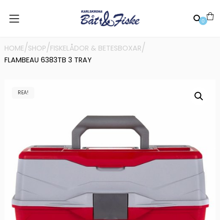
0
/
/
/
HOME
SHOP
FISKELÅDOR & BETESBOXAR
FLAMBEAU 6383TB 3 TRAY
REA!