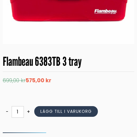
Flambeau 6383TB 3 tray
Det
Det
699,00
kr
575,00
kr
ursprungliga
nuvarande
priset
priset
var:
är:
699,00 kr.
575,00 kr.
Flambeau
-
+
LÄGG TILL I VARUKORG
6383TB
3
tray