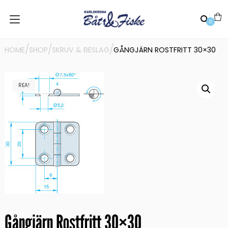
0
/
/
/
HOME
SHOP
SKRUV & BESLAG
GÅNGJÄRN ROSTFRITT 30×30
REA!
Gångjärn Rostfritt 30×30