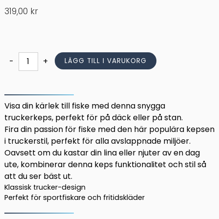
319,00
kr
Grundéns
-
+
LÄGG TILL I VARUKORG
Poseidon
Trucker
Admiral
Black
Visa din kärlek till fiske med denna snygga
Camo
truckerkeps, perfekt för på däck eller på stan.
mängd
Fira din passion för fiske med den här populära kepsen
i truckerstil, perfekt för alla avslappnade miljöer.
Oavsett om du kastar din lina eller njuter av en dag
ute, kombinerar denna keps funktionalitet och stil så
att du ser bäst ut.
Klassisk trucker-design
Perfekt för sportfiskare och fritidskläder