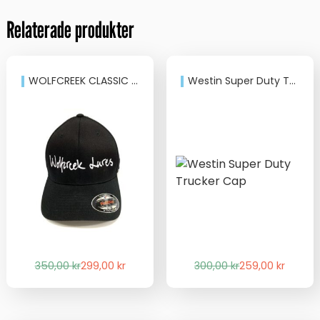
Relaterade produkter
WOLFCREEK CLASSIC LOGO FLEXFIT CAP
Westin Super Duty Trucker Cap
Det
Det
Det
Det
350,00
kr
299,00
kr
300,00
kr
259,00
kr
ursprungliga
nuvarande
ursprungliga
nuvarande
priset
priset
priset
priset
var:
är:
var:
är: