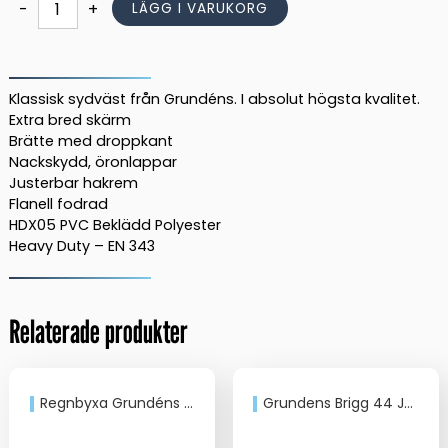
Grundéns
-
+
LÄGG I VARUKORG
Sydväst
Sandhamn
21
Black
Klassisk sydväst från Grundéns. I absolut högsta kvalitet.
mängd
Extra bred skärm
Brätte med droppkant
Nackskydd, öronlappar
Justerbar hakrem
Flanell fodrad
HDX05 PVC Beklädd Polyester
Heavy Duty – EN 343
Relaterade produkter
Regnbyxa Grundéns Nordan 28 Orange
Grundens Brigg 44 Jacka