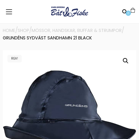
0
/
/
/
HOME
SHOP
MÖSSOR, HANDSKAR, BUFFAR & STRUMPOR
GRUNDÉNS SYDVÄST SANDHAMN 21 BLACK
REA!