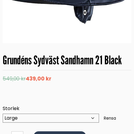
Grundéns Sydväst Sandhamn 21 Black
Det
Det
549,00
kr
439,00
kr
ursprungliga
nuvarande
priset
priset
var:
är:
549,00 kr.
439,00 kr.
Storlek
Rensa