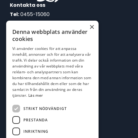
Kontakta oss
Tel:
0455-15060
×
E-post:
Denna webbplats använder
johan@batofiske.se
cookies
roger@batofiske.se
Vi använder cookies för att anpassa
kim@batofiske.se
innehåll, annonser och för att analysera vår
Adress
trafik. Vi delar också information om din
användning av vår webbplats med våra
Karlskrona Båt & Fiske AB
reklam- och analyspartners som kan
Lallerstedts gata 4
kombinera den med annan information som
371 54 Karlskrona
du har tillhandahållit dem eller som de har
samlat in från din användning av deras
Följ oss
tjänster.
Läs mer
Facebook
STRIKT NÖDVÄNDIGT
PRESTANDA
INRIKTNING