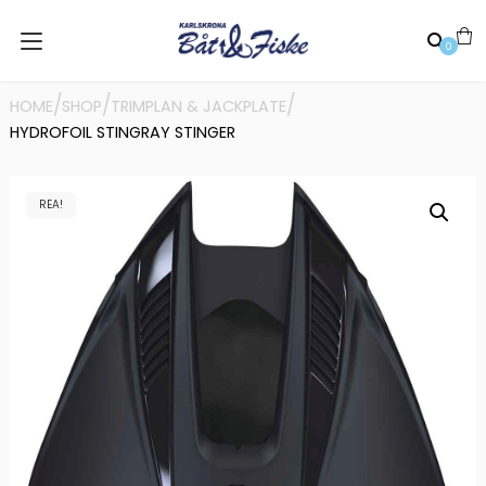
0
/
/
/
HOME
SHOP
TRIMPLAN & JACKPLATE
HYDROFOIL STINGRAY STINGER
REA!