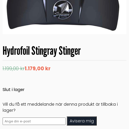
Hydrofoil Stingray Stinger
Det
Det
1.199,00
kr
1.179,00
kr
ursprungliga
nuvarande
priset
priset
var:
är:
1.199,00 kr.
1.179,00 kr.
Slut i lager
Vill du få ett meddelande när denna produkt är tillbaka i
lager?
Avisera mig