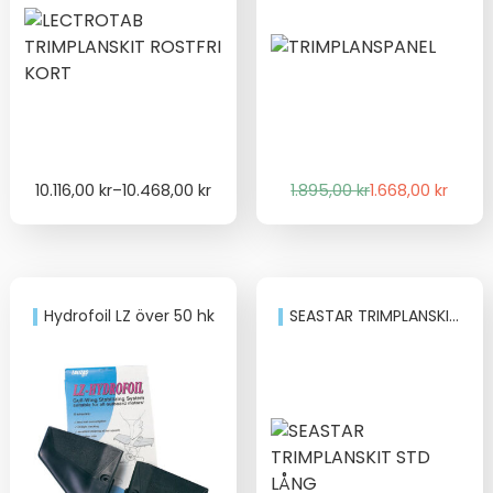
Price
Det
Det
10.116,00
kr
–
10.468,00
kr
1.895,00
kr
1.668,00
kr
range:
ursprungliga
nuvarande
10.116,00 kr
priset
priset
through
var:
är:
10.468,00 kr
1.895,00 kr.
1.668,00 kr.
Hydrofoil LZ över 50 hk
SEASTAR TRIMPLANSKIT STD LÅNG