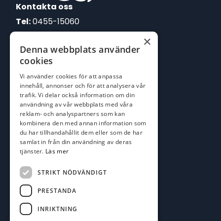
Kontakta oss
Tel:
0455-15060
×
E-post:
Denna webbplats använder
johan@batofiske.se
cookies
roger@batofiske.se
Vi använder cookies för att anpassa
kim@batofiske.se
innehåll, annonser och för att analysera vår
Adress
trafik. Vi delar också information om din
användning av vår webbplats med våra
Karlskrona Båt & Fiske AB
reklam- och analyspartners som kan
Lallerstedts gata 4
kombinera den med annan information som
371 54 Karlskrona
du har tillhandahållit dem eller som de har
samlat in från din användning av deras
Följ oss
tjänster.
Läs mer
Facebook
STRIKT NÖDVÄNDIGT
PRESTANDA
INRIKTNING