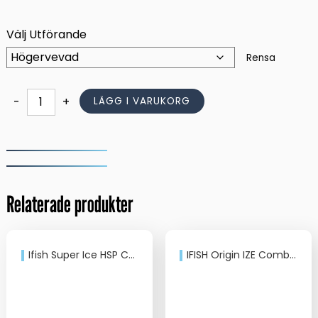
var:
är:
899,00 kr.
745,00 kr.
Välj Utförande
Rensa
IFISH
-
+
LÄGG I VARUKORG
Gäddmete
Combo
mängd
Relaterade produkter
Ifish Super Ice HSP Combo 20″
IFISH Origin IZE Combo 18