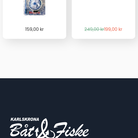
Det
Det
159,00
kr
249,00
kr
199,00
kr
ursprungliga
nuvarande
priset
priset
var:
är:
249,00 kr.
199,00 kr.