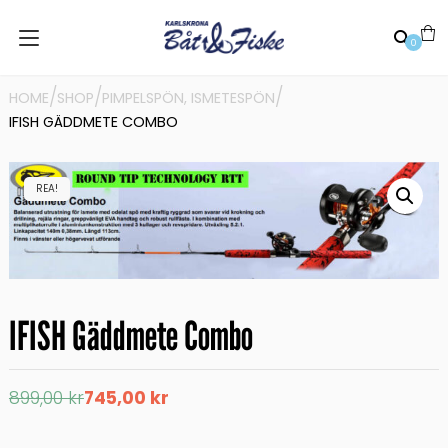
0
/
/
/
HOME
SHOP
PIMPELSPÖN, ISMETESPÖN
IFISH GÄDDMETE COMBO
REA!
IFISH Gäddmete Combo
Det
Det
899,00
kr
745,00
kr
ursprungliga
nuvarande
priset
priset