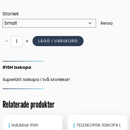
49,00 kr.
45,00 kr.
Storlek
Rensa
IFISH
-
+
LÄGG I VARUKORG
Isskopa
mängd
IFISH Isskopa
Superlätt isskopa i två storlekar!
Relaterade produkter
Isdubbar Ifish
TELESKOPISK ISSKOPA L