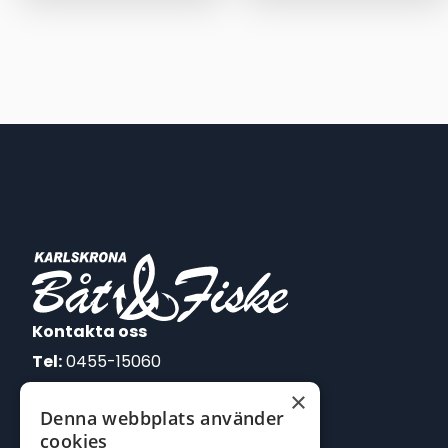
Kontakta oss
Tel:
0455-15060
×
E-post:
Denna webbplats använder
johan@batofiske.se
cookies