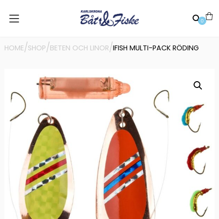
0
/
/
/
HOME
SHOP
BETEN OCH LINOR
IFISH MULTI-PACK RÖDING