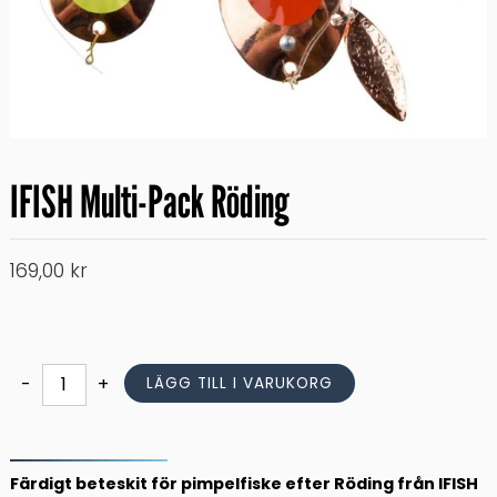
IFISH Multi-Pack Röding
169,00
kr
IFISH
-
+
LÄGG TILL I VARUKORG
Multi-
Pack
Röding
mängd
Färdigt beteskit för pimpelfiske efter Röding från IFISH