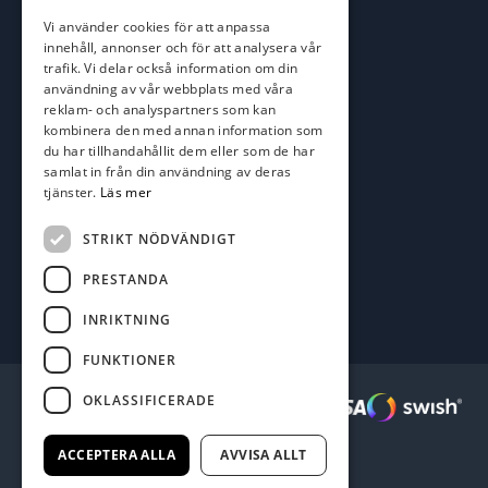
roger@batofiske.se
Vi använder cookies för att anpassa
kim@batofiske.se
innehåll, annonser och för att analysera vår
Adress
trafik. Vi delar också information om din
användning av vår webbplats med våra
Karlskrona Båt & Fiske AB
reklam- och analyspartners som kan
Lallerstedts gata 4
kombinera den med annan information som
371 54 Karlskrona
du har tillhandahållit dem eller som de har
samlat in från din användning av deras
Följ oss
tjänster.
Läs mer
Facebook
STRIKT NÖDVÄNDIGT
PRESTANDA
INRIKTNING
FUNKTIONER
OKLASSIFICERADE
Säkra betalningar :
ACCEPTERA ALLA
AVVISA ALLT