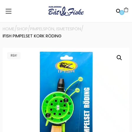
0
/
/
/
HOME
SHOP
PIMPELSPÖN, ISMETESPÖN
IFISH PIMPELSET KORK RÖDING
REA!