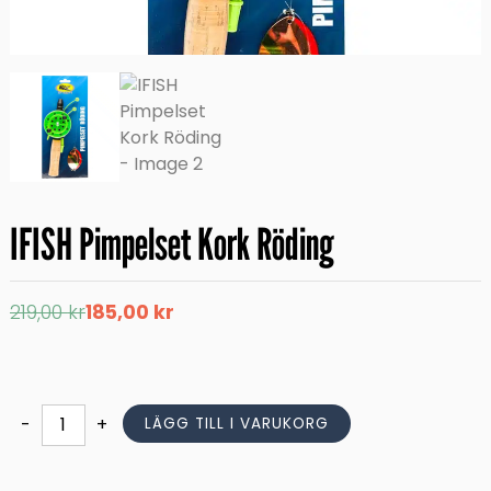
IFISH Pimpelset Kork Röding
Det
Det
219,00
kr
185,00
kr
ursprungliga
nuvarande
priset
priset
var:
är:
219,00 kr.
185,00 kr.
IFISH
-
+
LÄGG TILL I VARUKORG
Pimpelset
Kork