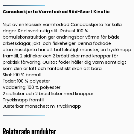
Svart
Kinetic
Canadaskjorta Varmfodrad Röd-Svart Kinetic
mängd
Njut av en klassisk varmfodrad Canadaskjorta för kalla
dagar. Röd svart rutig stil . Robust 100 %
bomullskonstruktion ger andningsbar värme för både
arbetsdagar, jakt och fiskehelger. Denna fodrade
utomhusskjorta har ett buffelrutigt mönster, en tryckknapp
framtill, 2 sidfickor och 2 bröstfickor med knappar för
praktisk förvaring. Quiltat foder håller dig varm samtidigt
som den är lätt och fantastiskt skön att bära.
Skal: 100 % bomull
Foder: 100 % polyester
Vaddering: 100 % polyester
2 sidfickor och 2 bröstfickor med knappar
Tryckknapp framtill
Justerbar manschett m. tryckknapp
Relaterade produkter