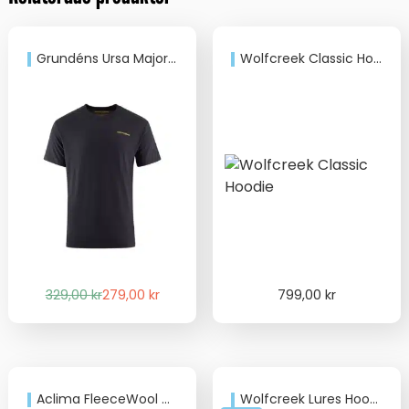
Grundéns Ursa Major SS T-Shirt Black
Wolfcreek Classic Hoodie
Det
Det
329,00
kr
279,00
kr
799,00
kr
ursprungliga
nuvarande
priset
priset
var:
är:
329,00 kr.
279,00 kr.
Aclima FleeceWool Crew Neck
Wolfcreek Lures Hoodie Burgundy