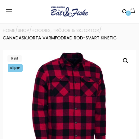
0
/
/
/
HOME
SHOP
HOODIES, TRÖJOR & SKJORTOR
CANADASKJORTA VARMFODRAD RÖD-SVART KINETIC
REA!
Klipp!