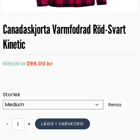
Canadaskjorta Varmfodrad Röd-Svart
Kinetic
Det
Det
699,00
kr
399,00
kr
ursprungliga
nuvarande
priset
priset
var:
är:
699,00 kr.
399,00 kr.
Storlek
Rensa
Canadaskjorta
-
+
LÄGG I VARUKORG
Varmfodrad
Röd-