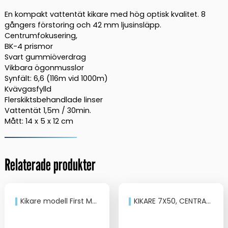
En kompakt vattentät kikare med hög optisk kvalitet. 8
gångers förstoring och 42 mm ljusinsläpp.
Centrumfokusering,
BK-4 prismor
Svart gummiöverdrag
Vikbara ögonmusslor
Synfält: 6,6 (116m vid 1000m)
Kvävgasfylld
Flerskiktsbehandlade linser
Vattentät 1,5m / 30min.
Mått: 14 x 5 x 12 cm
Relaterade produkter
Kikare modell First Mate 7×50
KIKARE 7X50, CENTRALFOKUS