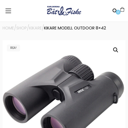
0
/
/
/
HOME
SHOP
KIKARE
KIKARE MODELL OUTDOOR 8×42
REA!