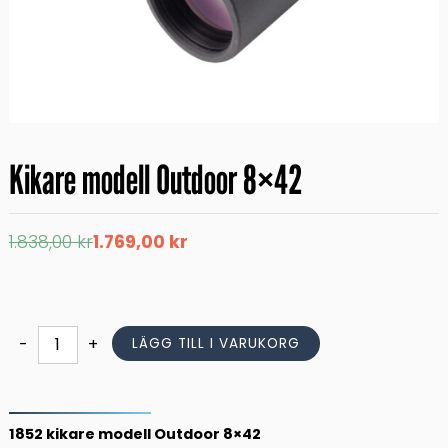
Kikare modell Outdoor 8×42
Det
Det
1.838,00
kr
1.769,00
kr
ursprungliga
nuvarande
priset
priset
var:
är:
1.838,00 kr.
1.769,00 kr.
Kikare
-
+
LÄGG TILL I VARUKORG
modell
Outdoor
8x42
mängd
1852 kikare modell Outdoor 8×42