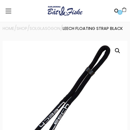
0
/
/
/
HOME
SHOP
SOLGLASÖGON
LEECH FLOATING STRAP BLACK