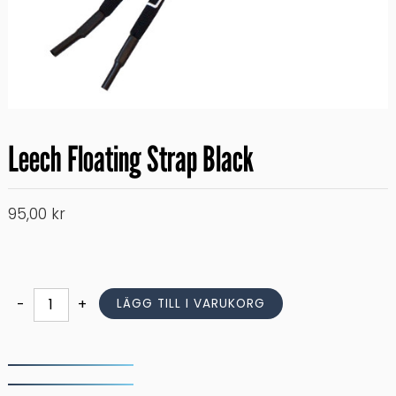
Leech Floating Strap Black
95,00
kr
Leech
-
+
LÄGG TILL I VARUKORG
Floating
Strap
Black
mängd