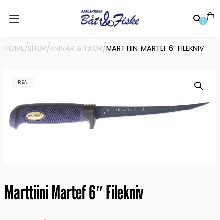
0
/
/
/
HOME
SHOP
KNIVAR & YXOR
MARTTIINI MARTEF 6″ FILEKNIV
REA!
Marttiini Martef 6″ Filekniv