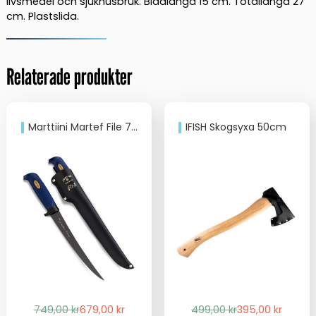
livsmedel och sjukhusbruk. Bladlängd 15 cm. Totallängd 27
cm. Plastslida.
Relaterade produkter
Marttiini Martef File 7,5″ T836014
IFISH Skogsyxa 50cm
Det
Det
Det
Det
749,00
kr
679,00
kr
499,00
kr
395,00
kr