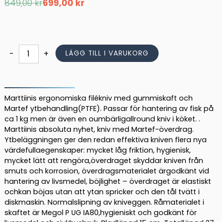
Det
Det
849,00
kr
699,00
kr
ursprungliga
nuvarande
priset
priset
var:
är:
849,00 kr.
699,00 kr.
Marttiini
-
+
LÄGG TILL I VARUKORG
Martef
6"
Filekniv
mängd
Marttiinis ergonomiska filékniv med gummiskaft och
Martef ytbehandling(PTFE). Passar för hantering av fisk på
ca 1 kg men är även en oumbärligallround kniv i köket. .
Marttiinis absoluta nyhet, kniv med Martef-överdrag.
Ytbeläggningen ger den redan effektiva kniven flera nya
värdefullaegenskaper: mycket låg friktion, hygienisk,
mycket lätt att rengöra,överdraget skyddar kniven från
smuts och korrosion, överdragsmaterialet ärgodkänt vid
hantering av livsmedel, böjlighet – överdraget är elastiskt
ochkan böjas utan att ytan spricker och den tål tvätt i
diskmaskin. Normalslipning av kniveggen. Råmaterialet i
skaftet är Megol P UG IA80,hygieniskt och godkänt för