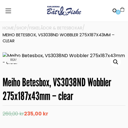
0
/
/
/
HOME
SHOP
FISKELÅDOR & BETESBOXAR
MEIHO BETESBOX, VS3038ND WOBBLER 275X187X43MM –
CLEAR
REA!
Meiho Betesbox, VS3038ND Wobbler
275x187x43mm – clear
Det
Det
269,00
kr
235,00
kr
ursprungliga
nuvarande
priset
priset