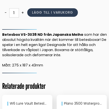
var:
är:
269,00 kr.
235,00 kr.
Meiho
-
+
LÄGG TILL I VARUKORG
Betesbox,
VS3038ND
Wobbler
275x187x43mm
Betesbox VS-3038 ND från Japanska Meiho
som har den
-
absolut högsta kvalitén när det kommer till betesboxar! De
spelar i en helt egen liga! Designade för att hålla och
clear
tillverkade av råplast i Japan. Boxarna är stöttåliga,
mängd
solisolerade och deformerar inte.
Mått: 275 x 187 x 43mm
Relaterade produkter
W6 Lure Vault Beteslåda 4 Insatser
Plano 3500 Waterproof